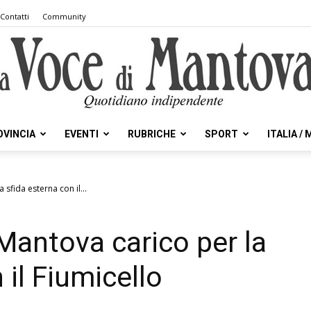
Contatti
Community
OVINCIA
EVENTI
RUBRICHE
SPORT
ITALIA /
la
 sfida esterna con il...
Mantova carico per la
Voce
 il Fiumicello