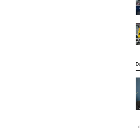
D
I
i