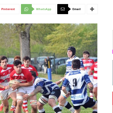
Di
Pinterest
WhatsApp
Email
Mantova