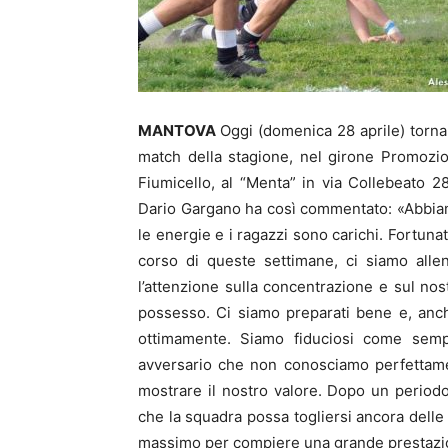
MANTOVA
Oggi (domenica 28 aprile) torna
match della stagione, nel girone Promozion
Fiumicello, al “Menta” in via Collebeato 28 
Dario Gargano ha così commentato: «Abbiam
le energie e i ragazzi sono carichi. Fortuna
corso di queste settimane, ci siamo alle
l’attenzione sulla concentrazione e sul nos
possesso. Ci siamo preparati bene e, anch
ottimamente. Siamo fiduciosi come sempr
avversario che non conosciamo perfettame
mostrare il nostro valore. Dopo un period
che la squadra possa togliersi ancora delle
massimo per compiere una grande prestazion