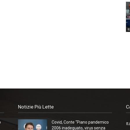
I
Notizie Più Lette
C
o
Covid, Conte “Piano pandemico
It
2006 inadeguato, virus senza