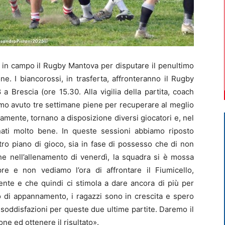
 in campo il Rugby Mantova per disputare il penultimo
e. I biancorossi, in trasferta, affronteranno il Rugby
a Brescia (ore 15.30. Alla vigilia della partita, coach
o avuto tre settimane piene per recuperare al meglio
tamente, tornano a disposizione diversi giocatori e, nel
nati molto bene. In queste sessioni abbiamo riposto
tro piano di gioco, sia in fase di possesso che di non
e nell’allenamento di venerdì, la squadra si è mossa
e e non vediamo l’ora di affrontare il Fiumicello,
nte e che quindi ci stimola a dare ancora di più per
o di appannamento, i ragazzi sono in crescita e spero
 soddisfazioni per queste due ultime partite. Daremo il
e ed ottenere il risultato».