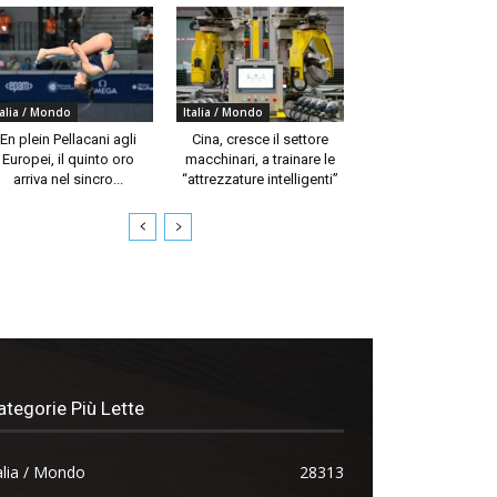
talia / Mondo
Italia / Mondo
En plein Pellacani agli
Cina, cresce il settore
Europei, il quinto oro
macchinari, a trainare le
arriva nel sincro...
“attrezzature intelligenti”
ategorie Più Lette
alia / Mondo
28313