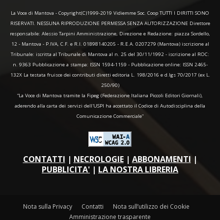
La Voce di Mantova - Copyright(C)1999-2019 Vidiemme Soc. Coop TUTTI I DIRITTI SONO
RISERVATI. NESSUNA RIPRODUZIONE PERMESSA SENZA AUTORIZZAZIONE Direttore
responsabile: Alessio Tarpini Amministrazione, Direzione e Redazione: piazza Sordello,
12 - Mantova - P.IVA, C.F. e R.I. 01898140205 - R.E.A. 0207279 (Mantova) iscrizione al
Tribunale: iscritta al Tribunale di Mantova al n. 25 del 30/11/1992 - iscrizione al ROC:
n. 9363 Pubblicazione a stampa: ISSN 1594-1159 - Pubblicazione online: ISSN 2465-
132X La testata fruisce dei contributi diretti editoria L. 198/2016 e d.lgs 70/2017 (ex L.
250/90)
“La Voce di Mantova tramite la Fipeg (Federazione Italiana Piccoli Editori Giornali),
aderendo alla carta dei servizi dell'USPI ha accettato il Codice di Autodisciplina della
Comunicazione Commerciale"
CONTATTI
|
NECROLOGIE
|
ABBONAMENTI
|
PUBBLICITA'
|
LA NOSTRA LIBRERIA
Nota sulla Privacy
Contatti
Nota sull’utilizzo dei Cookie
Amministrazione trasparente