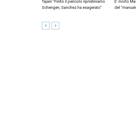
Tajani “Finito il pericolo ripristiniamo
E’ morto Mas
Schengen, Sanchez ha esagerato”
del “manua