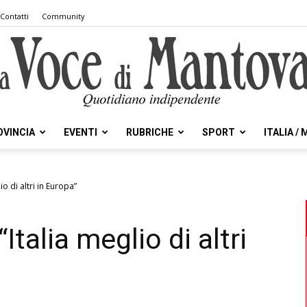
Contatti
Community
OVINCIA
EVENTI
RUBRICHE
SPORT
ITALIA /
la
io di altri in Europa”
Italia meglio di altri
Voce