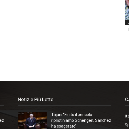
I
Notizie Più Lette
C
Tajani “Finito il pericolo
It
hez
ripristiniamo Schengen, Sanchez
Sp
ha esagerato”