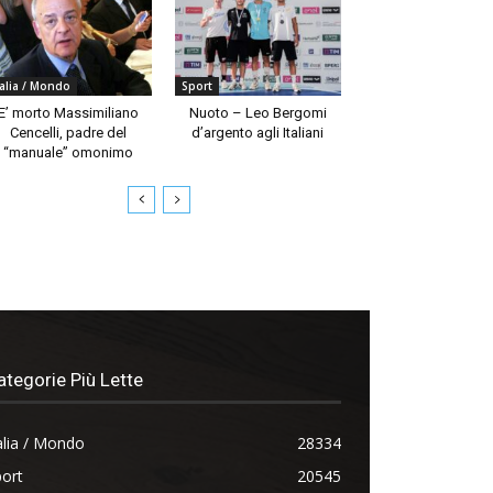
talia / Mondo
Sport
E’ morto Massimiliano
Nuoto – Leo Bergomi
Cencelli, padre del
d’argento agli Italiani
“manuale” omonimo
ategorie Più Lette
alia / Mondo
28334
ort
20545