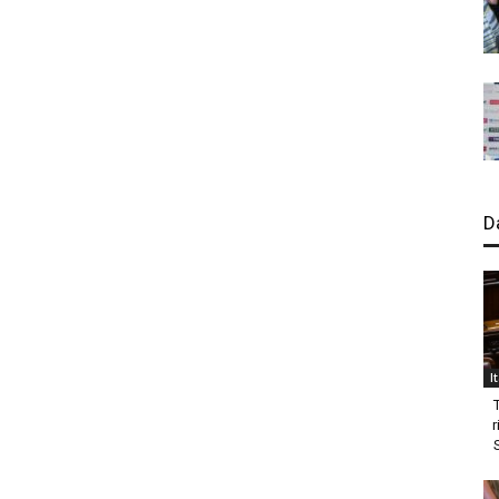
D
I
r