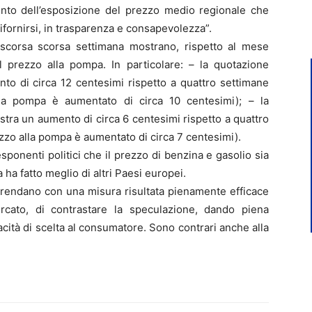
ento dell’esposizione del prezzo medio regionale che
ifornirsi, in trasparenza e consapevolezza”.
a scorsa scorsa settimana mostrano, rispetto al mese
l prezzo alla pompa. In particolare: – la quotazione
to di circa 12 centesimi rispetto a quattro settimane
lla pompa è aumentato di circa 10 centesimi); – la
tra un aumento di circa 6 centesimi rispetto a quattro
ezzo alla pompa è aumentato di circa 7 centesimi).
ponenti politici che il prezzo di benzina e gasolio sia
lia ha fatto meglio di altri Paesi europei.
prendano con una misura risultata pienamente efficace
cato, di contrastare la speculazione, dando piena
ità di scelta al consumatore. Sono contrari anche alla