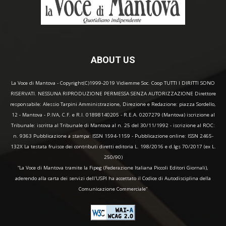
ABOUT US
La Voce di Mantova - Copyright(C)1999-2019 Vidiemme Soc. Coop TUTTI I DIRITTI SONO
RISERVATI. NESSUNA RIPRODUZIONE PERMESSA SENZA AUTORIZZAZIONE Direttore
responsabile: Alessio Tarpini Amministrazione, Direzione e Redazione: piazza Sordello,
12 - Mantova - P.IVA, C.F. e R.I. 01898140205 - R.E.A. 0207279 (Mantova) iscrizione al
Tribunale: iscritta al Tribunale di Mantova al n. 25 del 30/11/1992 - iscrizione al ROC:
n. 9363 Pubblicazione a stampa: ISSN 1594-1159 - Pubblicazione online: ISSN 2465-
132X La testata fruisce dei contributi diretti editoria L. 198/2016 e d.lgs 70/2017 (ex L.
250/90)
“La Voce di Mantova tramite la Fipeg (Federazione Italiana Piccoli Editori Giornali),
aderendo alla carta dei servizi dell'USPI ha accettato il Codice di Autodisciplina della
Comunicazione Commerciale"