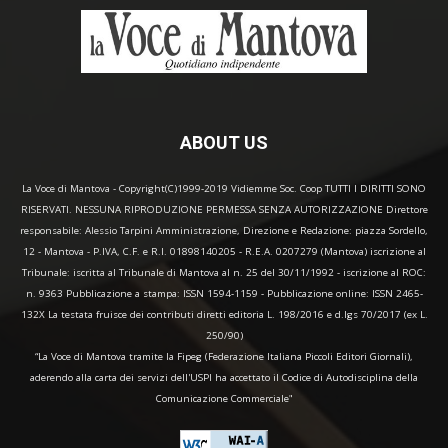
ABOUT US
La Voce di Mantova - Copyright(C)1999-2019 Vidiemme Soc. Coop TUTTI I DIRITTI SONO
RISERVATI. NESSUNA RIPRODUZIONE PERMESSA SENZA AUTORIZZAZIONE Direttore
responsabile: Alessio Tarpini Amministrazione, Direzione e Redazione: piazza Sordello,
12 - Mantova - P.IVA, C.F. e R.I. 01898140205 - R.E.A. 0207279 (Mantova) iscrizione al
Tribunale: iscritta al Tribunale di Mantova al n. 25 del 30/11/1992 - iscrizione al ROC:
n. 9363 Pubblicazione a stampa: ISSN 1594-1159 - Pubblicazione online: ISSN 2465-
132X La testata fruisce dei contributi diretti editoria L. 198/2016 e d.lgs 70/2017 (ex L.
250/90)
“La Voce di Mantova tramite la Fipeg (Federazione Italiana Piccoli Editori Giornali),
aderendo alla carta dei servizi dell'USPI ha accettato il Codice di Autodisciplina della
Comunicazione Commerciale"