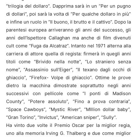
“trilogia del dollaro”. Dapprima sarà in un “Per un pugno
di dollari”, poi sarà la volta di “Per qualche dollaro in più”
e infine un ruolo in “Il buono, il brutto e il cattivo”. Dopo la
parentesi europea arriveranno gli anni del successo, gli
anni dell’Ispettore Callaghan ma anche di film divenuti
cult come “Fuga da Alcatraz”. Intanto nel 1971 alterna alla
carriera di attore quella di regista: firmerà in quegli anni
titoli come “Brivido nella notte”, “Lo straniero senza
nome”, “Assassinio sull’Eiger”, “Il texano dagli occhi di
ghiaccio”, “Firefox- Volpe di ghiaccio”. Ottime le prove
dietro la macchina dimostrate soprattutto negli anni
successivi con pellicole come “I ponti di Madison
County”, “Potere assoluto”, “Fino a prova contraria”,
“Space Cawboys”, “Mystic River”, “MIllion dollar baby”,
“Gran Torino”, “Invictus”, “American sniper”, “Sully”.
Ha vinto due volte il Premio Oscar per la miglior regia,
uno alla memoria Irving G. Thalberg e due come miglior