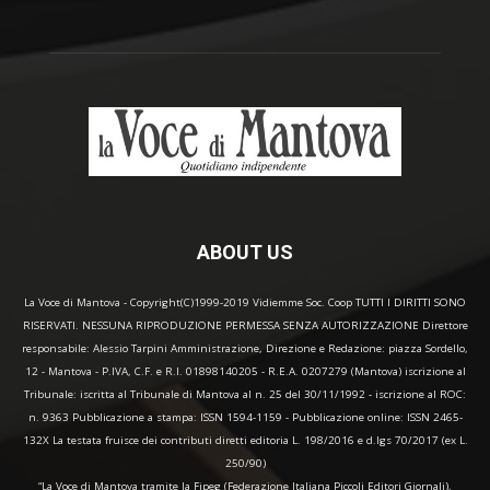
ABOUT US
La Voce di Mantova - Copyright(C)1999-2019 Vidiemme Soc. Coop TUTTI I DIRITTI SONO
RISERVATI. NESSUNA RIPRODUZIONE PERMESSA SENZA AUTORIZZAZIONE Direttore
responsabile: Alessio Tarpini Amministrazione, Direzione e Redazione: piazza Sordello,
12 - Mantova - P.IVA, C.F. e R.I. 01898140205 - R.E.A. 0207279 (Mantova) iscrizione al
Tribunale: iscritta al Tribunale di Mantova al n. 25 del 30/11/1992 - iscrizione al ROC:
n. 9363 Pubblicazione a stampa: ISSN 1594-1159 - Pubblicazione online: ISSN 2465-
132X La testata fruisce dei contributi diretti editoria L. 198/2016 e d.lgs 70/2017 (ex L.
250/90)
“La Voce di Mantova tramite la Fipeg (Federazione Italiana Piccoli Editori Giornali),