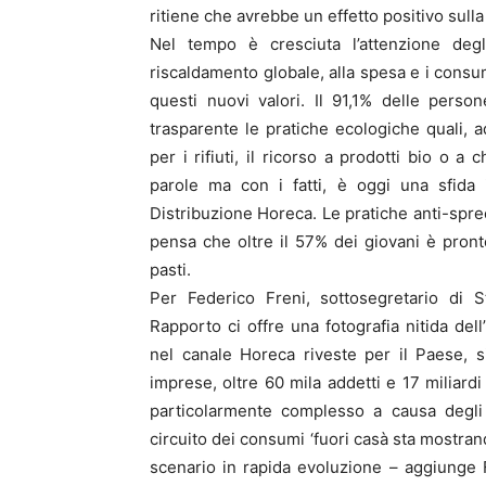
ritiene che avrebbe un effetto positivo sulla 
Nel tempo è cresciuta l’attenzione degli 
riscaldamento globale, alla spesa e i consum
questi nuovi valori. Il 91,1% delle pers
trasparente le pratiche ecologiche quali, a
per i rifiuti, il ricorso a prodotti bio o 
parole ma con i fatti, è oggi una sfida 
Distribuzione Horeca. Le pratiche anti-sprec
pensa che oltre il 57% dei giovani è pronto 
pasti.
Per Federico Freni, sottosegretario di S
Rapporto ci offre una fotografia nitida dell
nel canale Horeca riveste per il Paese, s
imprese, oltre 60 mila addetti e 17 miliard
particolarmente complesso a causa degli ef
circuito dei consumi ‘fuori casà sta mostran
scenario in rapida evoluzione – aggiunge 