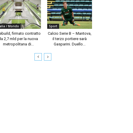
talia / Mondo
Sport
build, firmato contratto
Calcio Serie B – Mantova,
da 2,7 mld per la nuova
il terzo portiere sarà
metropolitana di...
Gasparini. Duello...