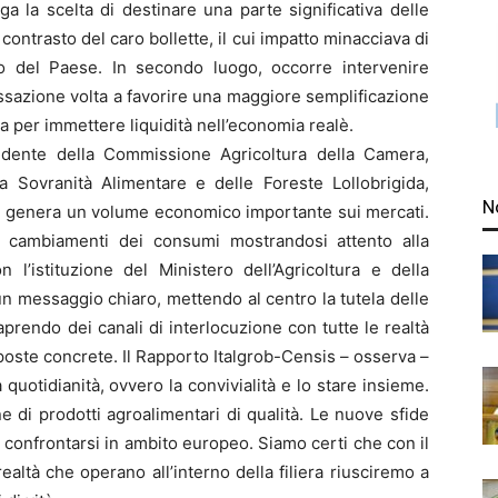
ga la scelta di destinare una parte significativa delle
 contrasto del caro bollette, il cui impatto minacciava di
vo del Paese. In secondo luogo, occorre intervenire
ssazione volta a favorire una maggiore semplificazione
ia per immettere liquidità nell’economia realè.
idente della Commissione Agricoltura della Camera,
lla Sovranità Alimentare e delle Foreste Lollobrigida,
N
he genera un volume economico importante sui mercati.
di cambiamenti dei consumi mostrandosi attento alla
on l’istituzione del Ministero dell’Agricoltura e della
n messaggio chiaro, mettendo al centro la tutela delle
aprendo dei canali di interlocuzione con tutte le realtà
poste concrete. Il Rapporto Italgrob-Censis – osserva –
a quotidianità, ovvero la convivialità e lo stare insieme.
 di prodotti agroalimentari di qualità. Le nuove sfide
 di confrontarsi in ambito europeo. Siamo certi che con il
ealtà che operano all’interno della filiera riusciremo a