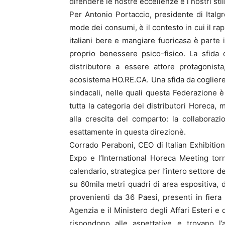
difendere le nostre eccellenze e i nostri stili
Per Antonio Portaccio, presidente di Italgr
mode dei consumi, è il contesto in cui il r
italiani bere e mangiare fuoricasa è parte i
proprio benessere psico-fisico. La sfida 
distributore a essere attore protagonist
ecosistema HO.RE.CA. Una sfida da cogliere e
sindacali, nelle quali questa Federazione è
tutta la categoria dei distributori Horeca,
alla crescita del comparto: la collaboraz
esattamente in questa direzionè.
Corrado Peraboni, CEO di Italian Exhibitio
Expo e l’International Horeca Meeting torn
calendario, strategica per l’intero settore 
su 60mila metri quadri di area espositiva, d
provenienti da 36 Paesi, presenti in fiera
Agenzia e il Ministero degli Affari Esteri e
rispondono alle aspettative e trovano l