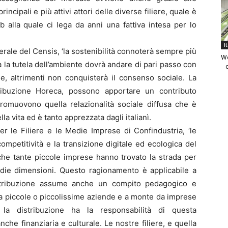
incipali e più attivi attori delle diverse filiere, quale è
b alla quale ci lega da anni una fattiva intesa per lo
I
rale del Censis, ‘la sostenibilità connoterà sempre più
We
ma la tutela dell’ambiente dovrà andare di pari passo con
ne, altrimenti non conquisterà il consenso sociale. La
tribuzione Horeca, possono apportare un contributo
romuovono quella relazionalità sociale diffusa che è
la vita ed è tanto apprezzata dagli italianì.
r le Filiere e le Medie Imprese di Confindustria, ‘le
 competitività e la transizione digitale ed ecologica del
 che tante piccole imprese hanno trovato la strada per
edie dimensioni. Questo ragionamento è applicabile a
istribuzione assume anche un compito pedagogico e
 da piccole o piccolissime aziende e a monte da imprese
la distribuzione ha la responsabilità di questa
che finanziaria e culturale. Le nostre filiere, e quella