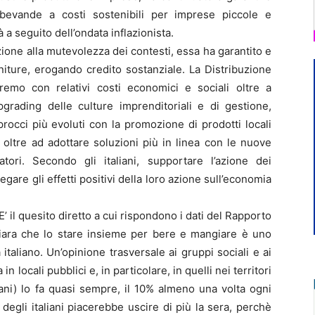
 bevande a costi sostenibili per imprese piccole e
 a seguito dell’ondata inflazionista.
lazione alla mutevolezza dei contesti, essa ha garantito e
niture, erogando credito sostanziale. La Distribuzione
remo con relativi costi economici e sociali oltre a
grading delle culture imprenditoriali e di gestione,
rocci più evoluti con la promozione di prodotti locali
a, oltre ad adottare soluzioni più in linea con le nuove
tori. Secondo gli italiani, supportare l’azione dei
egare gli effetti positivi della loro azione sull’economia
? E’ il quesito diretto a cui rispondono i dati del Rapporto
ichiara che lo stare insieme per bere e mangiare è uno
a italiano. Un’opinione trasversale ai gruppi sociali e ai
in locali pubblici e, in particolare, in quelli nei territori
ovani) lo fa quasi sempre, il 10% almeno una volta ogni
degli italiani piacerebbe uscire di più la sera, perchè