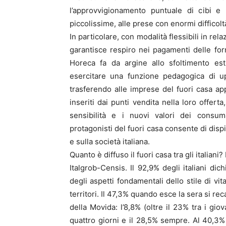
l’approvvigionamento puntuale di cibi e
piccolissime, alle prese con enormi difficoltà
In particolare, con modalità flessibili in re
garantisce respiro nei pagamenti delle for
Horeca fa da argine allo sfoltimento est
esercitare una funzione pedagogica di up
trasferendo alle imprese del fuori casa app
inseriti dai punti vendita nella loro offert
sensibilità e i nuovi valori dei consuma
protagonisti del fuori casa consente di dispi
e sulla società italiana.
Quanto è diffuso il fuori casa tra gli italiani
Italgrob-Censis. Il 92,9% degli italiani d
degli aspetti fondamentali dello stile di vit
territori. Il 47,3% quando esce la sera si reca 
della Movida: l’8,8% (oltre il 23% tra i gi
quattro giorni e il 28,5% sempre. Al 40,3% 