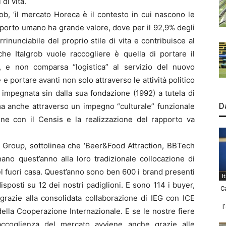
 di vità.
ob, ‘il mercato Horeca è il contesto in cui nascono le
apporto umano ha grande valore, dove per il 92,9% degli
rrinunciabile del proprio stile di vita e contribuisce al
che Italgrob vuole raccogliere è quella di portare il
a, e non comparsa “logistica” al servizio del nuovo
 portare avanti non solo attraverso le attività politico
 impegnata sin dalla sua fondazione (1992) a tutela di
D
 ma anche attraverso un impegno “culturale” funzionale
ione con il Censis e la realizzazione del rapporto va
n Group, sottolinea che ‘Beer&Food Attraction, BBTech
ano quest’anno alla loro tradizionale collocazione di
del fuori casa. Quest’anno sono ben 600 i brand presenti
I
isposti su 12 dei nostri padiglioni. E sono 114 i buyer,
C
 grazie alla consolidata collaborazione di IEG con ICE
l
 della Cooperazione Internazionale. E se le nostre fiere
’accoglienza del mercato avviene anche grazie alle