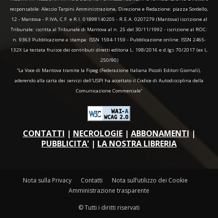
responsabile: Alessio Tarpini Amministrazione, Direzione e Redazione: piazza Sordello,
12 - Mantova - P.IVA, C.F. e R.I. 01898140205 - R.E.A. 0207279 (Mantova) iscrizione al
Tribunale: iscritta al Tribunale di Mantova al n. 25 del 30/11/1992 - iscrizione al ROC:
n. 9363 Pubblicazione a stampa: ISSN 1594-1159 - Pubblicazione online: ISSN 2465-
132X La testata fruisce dei contributi diretti editoria L. 198/2016 e d.lgs 70/2017 (ex L.
250/90)
“La Voce di Mantova tramite la Fipeg (Federazione Italiana Piccoli Editori Giornali),
aderendo alla carta dei servizi dell'USPI ha accettato il Codice di Autodisciplina della
Comunicazione Commerciale"
CONTATTI
|
NECROLOGIE
|
ABBONAMENTI
|
PUBBLICITA'
|
LA NOSTRA LIBRERIA
Nota sulla Privacy
Contatti
Nota sull’utilizzo dei Cookie
Amministrazione trasparente
© Tutti i diritti riservati