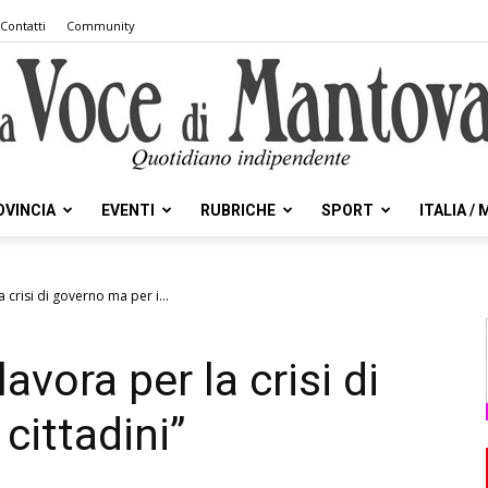
Contatti
Community
OVINCIA
EVENTI
RUBRICHE
SPORT
ITALIA /
la
 crisi di governo ma per i...
vora per la crisi di
Voce
cittadini”