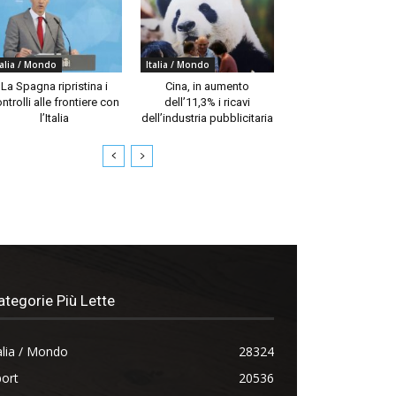
talia / Mondo
Italia / Mondo
La Spagna ripristina i
Cina, in aumento
ntrolli alle frontiere con
dell’11,3% i ricavi
l’Italia
dell’industria pubblicitaria
ategorie Più Lette
alia / Mondo
28324
ort
20536