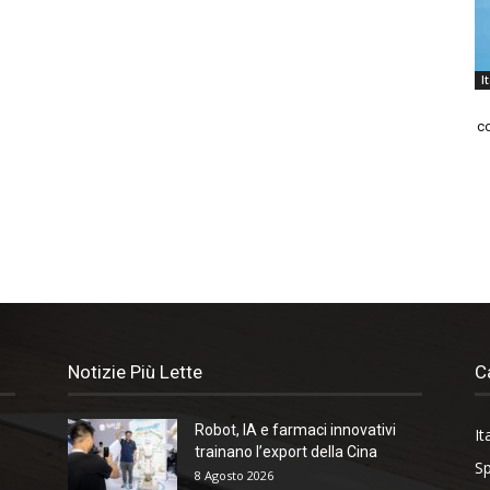
I
co
Notizie Più Lette
C
Robot, IA e farmaci innovativi
It
trainano l’export della Cina
Sp
8 Agosto 2026