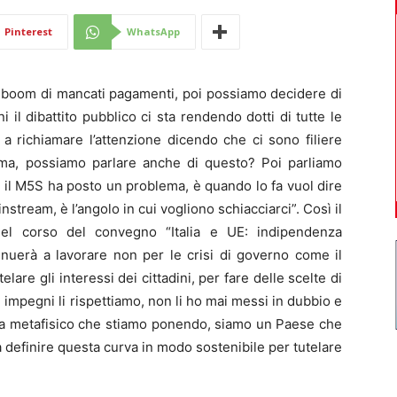
Di
Pinterest
WhatsApp
 boom di mancati pagamenti, poi possiamo decidere di
i il dibattito pubblico ci sta rendendo dotti di tutte le
 a richiamare l’attenzione dicendo che ci sono filiere
Mantova
ma, possiamo parlare anche di questo? Poi parliamo
o il M5S ha posto un problema, è quando lo fa vuol dire
nstream, è l’angolo in cui vogliono schiacciarci”. Così il
el corso del convegno “Italia e UE: indipendenza
tinuerà a lavorare non per le crisi di governo come il
are gli interessi dei cittadini, per fare delle scelte di
 impegni li rispettiamo, non li ho mai messi in dubbio e
ma metafisico che stiamo ponendo, siamo un Paese che
 definire questa curva in modo sostenibile per tutelare