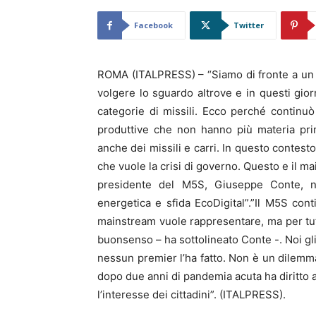
Facebook
Twitter
ROMA (ITALPRESS) – “Siamo di fronte a un
volgere lo sguardo altrove e in questi giorn
categorie di missili. Ecco perché continuò
produttive che non hanno più materia pri
anche dei missili e carri. In questo contest
che vuole la crisi di governo. Questo e il mai
presidente del M5S, Giuseppe Conte, n
energetica e sfida EcoDigital”.”Il M5S con
mainstream vuole rappresentare, ma per tutel
buonsenso – ha sottolineato Conte -. Noi gli
nessun premier l’ha fatto. Non è un dilem
dopo due anni di pandemia acuta ha diritto a
l’interesse dei cittadini”. (ITALPRESS).