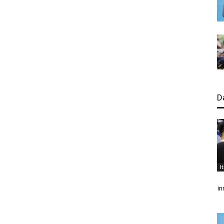
D
I
in