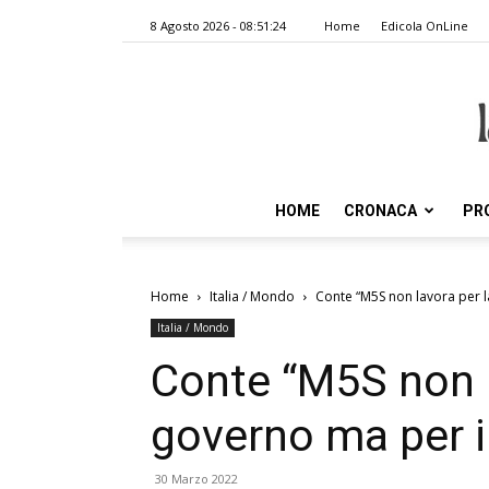
8 Agosto 2026 - 08:51:24
Home
Edicola OnLine
HOME
CRONACA
PR
Home
Italia / Mondo
Conte “M5S non lavora per la
Italia / Mondo
Conte “M5S non la
governo ma per i 
30 Marzo 2022