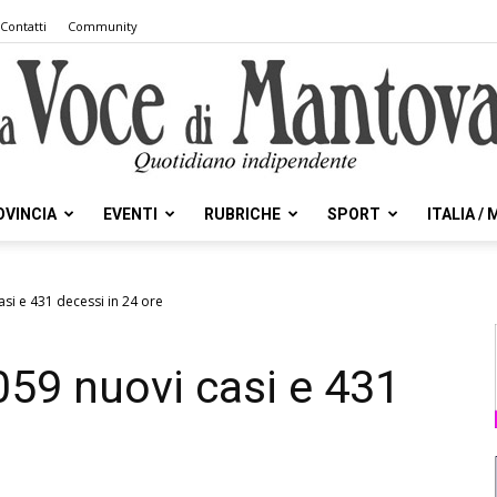
Contatti
Community
OVINCIA
EVENTI
RUBRICHE
SPORT
ITALIA /
la
si e 431 decessi in 24 ore
059 nuovi casi e 431
Voce