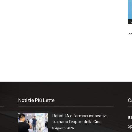
I
co
Notizie Più Lette
C
Robot, IA e farmaci innovativi
It
trainano l’export della Cina
Sp
8 Agosto 2026