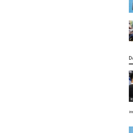
D
I
in