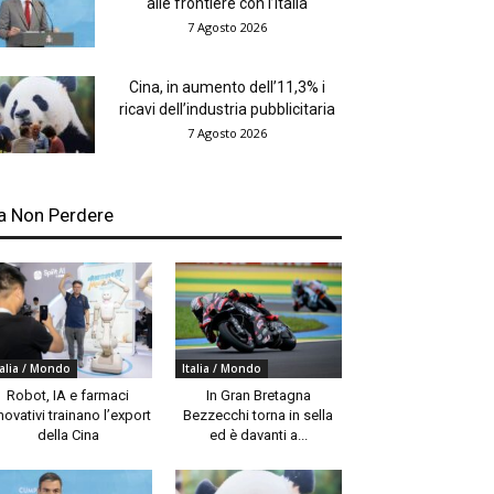
alle frontiere con l’Italia
7 Agosto 2026
Cina, in aumento dell’11,3% i
ricavi dell’industria pubblicitaria
7 Agosto 2026
a Non Perdere
talia / Mondo
Italia / Mondo
Robot, IA e farmaci
In Gran Bretagna
novativi trainano l’export
Bezzecchi torna in sella
della Cina
ed è davanti a...