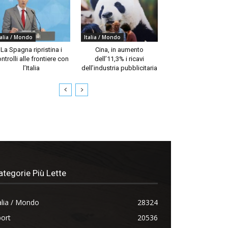
talia / Mondo
Italia / Mondo
La Spagna ripristina i
Cina, in aumento
ntrolli alle frontiere con
dell’11,3% i ricavi
l’Italia
dell’industria pubblicitaria
ategorie Più Lette
alia / Mondo
28324
ort
20536