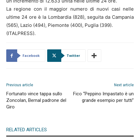
un incremento di 12.633 unità nelle ultime 24 ore.
La regione con il maggior numero di nuovi casi nelle
ultime 24 ore è la Lombardia (828), seguita da Campania
(565), Lazio (494), Piemonte (400), Puglia (399).
(ITALPRESS).
Facebook
Twitter
Previous article
Next article
Fortunato vince tappa sullo
Fico “Peppino Impastato è un
Zoncolan, Bernal padrone del
grande esempio per tutti”
Giro
RELATED ARTICLES