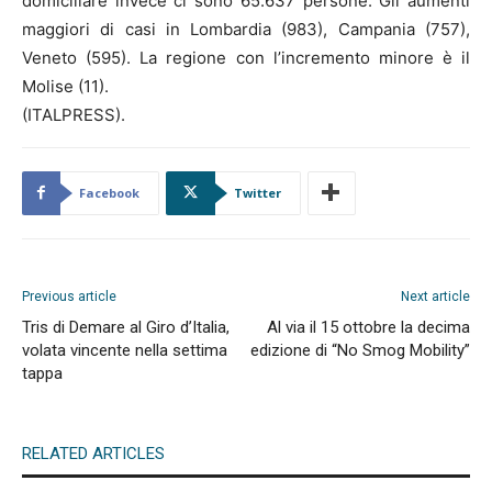
domiciliare invece ci sono 65.637 persone. Gli aumenti
maggiori di casi in Lombardia (983), Campania (757),
Veneto (595). La regione con l’incremento minore è il
Molise (11).
(ITALPRESS).
Facebook
Twitter
Previous article
Next article
Tris di Demare al Giro d’Italia,
Al via il 15 ottobre la decima
volata vincente nella settima
edizione di “No Smog Mobility”
tappa
RELATED ARTICLES