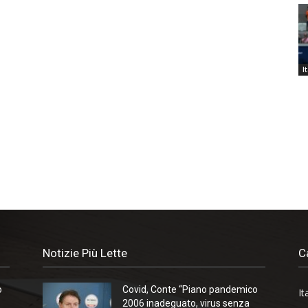
I
Notizie Più Lette
C
o
Covid, Conte “Piano pandemico
It
2006 inadeguato, virus senza