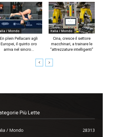
talia / Mondo
Italia / Mondo
En plein Pellacani agli
Cina, cresce il settore
Europei, il quinto oro
macchinari, a trainare le
arriva nel sincro...
“attrezzature intelligenti”
ategorie Più Lette
alia / Mondo
28313