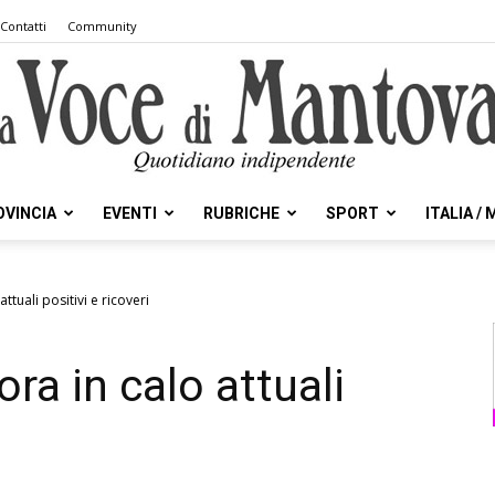
Contatti
Community
OVINCIA
EVENTI
RUBRICHE
SPORT
ITALIA /
la
ttuali positivi e ricoveri
ra in calo attuali
Voce