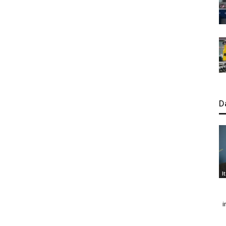
D
I
i