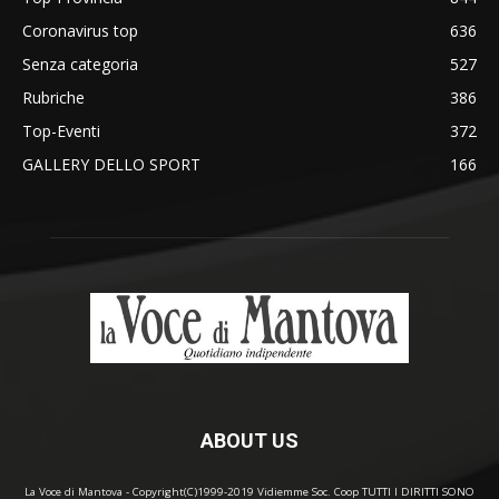
Coronavirus top
636
Senza categoria
527
Rubriche
386
Top-Eventi
372
GALLERY DELLO SPORT
166
ABOUT US
La Voce di Mantova - Copyright(C)1999-2019 Vidiemme Soc. Coop TUTTI I DIRITTI SONO