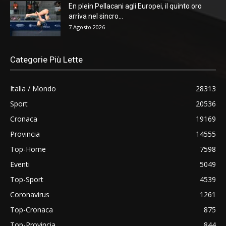
En plein Pellacani agli Europei, il quinto oro
arriva nel sincro...
7 Agosto 2026
Categorie Più Lette
Italia / Mondo
28313
Sport
20536
Cronaca
19169
Provincia
14555
Top-Home
7598
Eventi
5049
Top-Sport
4539
Coronavirus
1261
Top-Cronaca
875
Top-Provincia
844