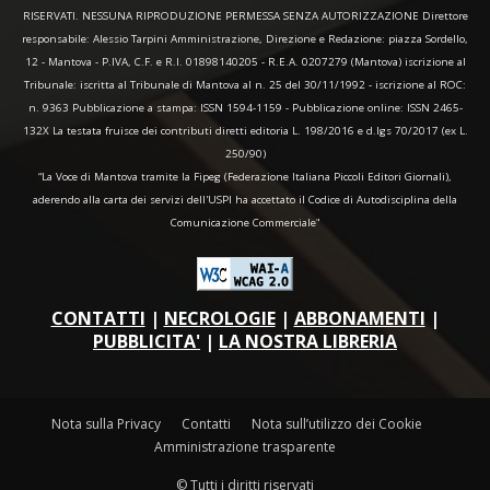
RISERVATI. NESSUNA RIPRODUZIONE PERMESSA SENZA AUTORIZZAZIONE Direttore
responsabile: Alessio Tarpini Amministrazione, Direzione e Redazione: piazza Sordello,
12 - Mantova - P.IVA, C.F. e R.I. 01898140205 - R.E.A. 0207279 (Mantova) iscrizione al
Tribunale: iscritta al Tribunale di Mantova al n. 25 del 30/11/1992 - iscrizione al ROC:
n. 9363 Pubblicazione a stampa: ISSN 1594-1159 - Pubblicazione online: ISSN 2465-
132X La testata fruisce dei contributi diretti editoria L. 198/2016 e d.lgs 70/2017 (ex L.
250/90)
“La Voce di Mantova tramite la Fipeg (Federazione Italiana Piccoli Editori Giornali),
aderendo alla carta dei servizi dell'USPI ha accettato il Codice di Autodisciplina della
Comunicazione Commerciale"
CONTATTI
|
NECROLOGIE
|
ABBONAMENTI
|
PUBBLICITA'
|
LA NOSTRA LIBRERIA
Nota sulla Privacy
Contatti
Nota sull’utilizzo dei Cookie
Amministrazione trasparente
© Tutti i diritti riservati