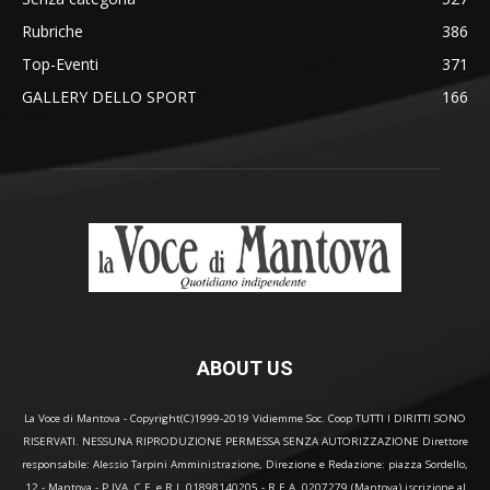
Rubriche
386
Top-Eventi
371
GALLERY DELLO SPORT
166
ABOUT US
La Voce di Mantova - Copyright(C)1999-2019 Vidiemme Soc. Coop TUTTI I DIRITTI SONO
RISERVATI. NESSUNA RIPRODUZIONE PERMESSA SENZA AUTORIZZAZIONE Direttore
responsabile: Alessio Tarpini Amministrazione, Direzione e Redazione: piazza Sordello,
12 - Mantova - P.IVA, C.F. e R.I. 01898140205 - R.E.A. 0207279 (Mantova) iscrizione al