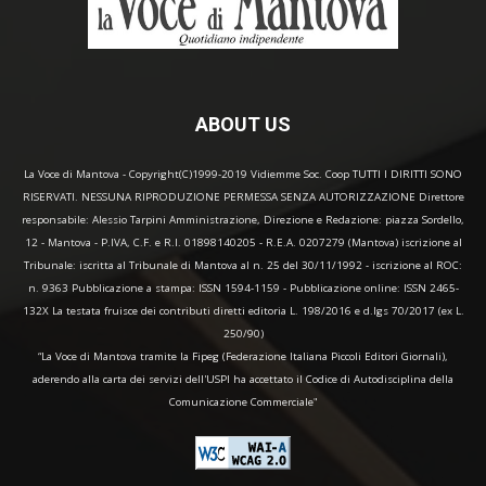
ABOUT US
La Voce di Mantova - Copyright(C)1999-2019 Vidiemme Soc. Coop TUTTI I DIRITTI SONO
RISERVATI. NESSUNA RIPRODUZIONE PERMESSA SENZA AUTORIZZAZIONE Direttore
responsabile: Alessio Tarpini Amministrazione, Direzione e Redazione: piazza Sordello,
12 - Mantova - P.IVA, C.F. e R.I. 01898140205 - R.E.A. 0207279 (Mantova) iscrizione al
Tribunale: iscritta al Tribunale di Mantova al n. 25 del 30/11/1992 - iscrizione al ROC:
n. 9363 Pubblicazione a stampa: ISSN 1594-1159 - Pubblicazione online: ISSN 2465-
132X La testata fruisce dei contributi diretti editoria L. 198/2016 e d.lgs 70/2017 (ex L.
250/90)
“La Voce di Mantova tramite la Fipeg (Federazione Italiana Piccoli Editori Giornali),
aderendo alla carta dei servizi dell'USPI ha accettato il Codice di Autodisciplina della
Comunicazione Commerciale"