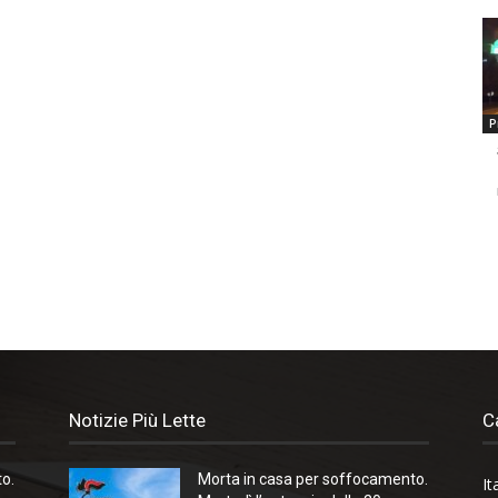
P
Notizie Più Lette
C
o.
Morta in casa per soffocamento.
It