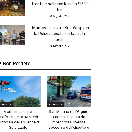
frontale nella notte sulla SP 10:
tre...
8 Agosto 2026
Mantova, arriva il BolaWrap per
la Polizia Locale: un laccio hi-
tech...
8 Agosto 2026
a Non Perdere
rovincia
Provincia
Morta in casa per
San Martino dall’Argine,
soffocamento. Martedì
cade sulla pista da
autopsia della 20enne di
motocross: 29enne
Guidizzolo
soccorso dall’elicottero