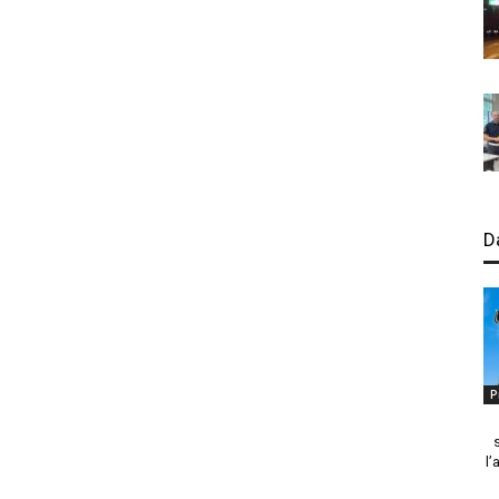
D
P
l’