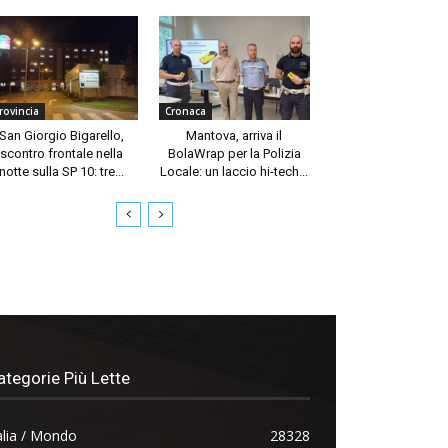
rovincia
Cronaca
San Giorgio Bigarello,
Mantova, arriva il
scontro frontale nella
BolaWrap per la Polizia
notte sulla SP 10: tre...
Locale: un laccio hi-tech...
ategorie Più Lette
alia / Mondo
28328