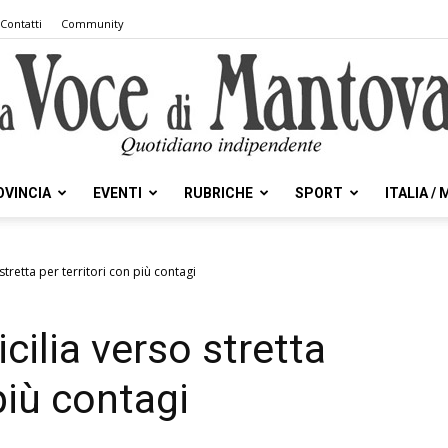
Contatti
Community
OVINCIA
EVENTI
RUBRICHE
SPORT
ITALIA /
la
stretta per territori con più contagi
cilia verso stretta
Voce
più contagi