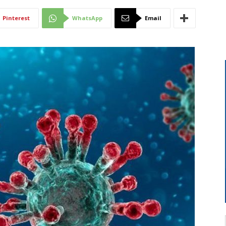
Di
Pinterest
WhatsApp
Email
Mantova