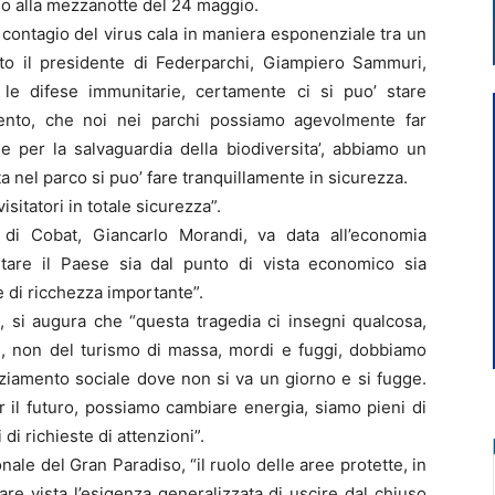
fino alla mezzanotte del 24 maggio.
di contagio del virus cala in maniera esponenziale tra un
ato il presidente di Federparchi, Giampiero Sammuri,
 le difese immunitarie, certamente ci si puo’ stare
mento, che noi nei parchi possiamo agevolmente far
 per la salvaguardia della biodiversita’, abbiamo un
ta nel parco si puo’ fare tranquillamente in sicurezza.
isitatori in totale sicurezza”.
e di Cobat, Giancarlo Morandi, va data all’economia
utare il Paese sia dal punto di vista economico sia
e di ricchezza importante”.
, si augura che “questa tragedia ci insegni qualcosa,
e, non del turismo di massa, mordi e fuggi, dobbiamo
nziamento sociale dove non si va un giorno e si fugge.
r il futuro, possiamo cambiare energia, siamo pieni di
 di richieste di attenzioni”.
nale del Gran Paradiso, “il ruolo delle aree protette, in
re vista l’esigenza generalizzata di uscire dal chiuso