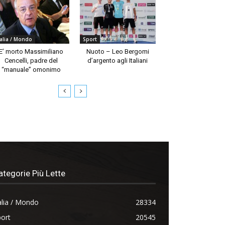
talia / Mondo
Sport
E’ morto Massimiliano
Nuoto – Leo Bergomi
Cencelli, padre del
d’argento agli Italiani
“manuale” omonimo
ategorie Più Lette
alia / Mondo
28334
ort
20545