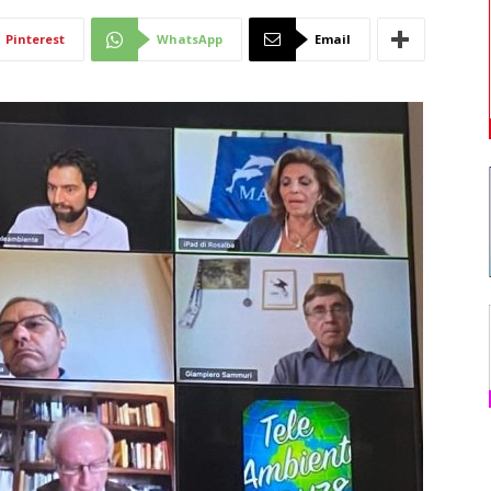
Di
Pinterest
WhatsApp
Email
Mantova