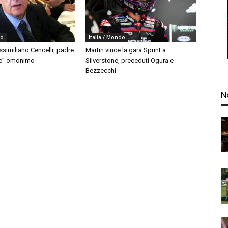
do
Italia / Mondo
similiano Cencelli, padre
Martin vince la gara Sprint a
le” omonimo
Silverstone, preceduti Ogura e
Bezzecchi
N