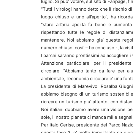
luglio. Si puo’ votare, sul sito di Fanpage, 
“Tutti i virologi hanno detto che il rischio 
luogo chiuso e uno all’aperto”, ha ricord
“stare all’aria aperta fa bene e aumenta
rispettando tutte le regole di distanzia
mantenere. Noi abbiamo gia’ queste regole
numero chiuso, cosi’ – ha concluso -, la visi
I parchi saranno prontissimi ad accogliere i v
Attenzione particolare, per il president
circolare: “Abbiamo tanto da fare per ai
ambientale, l’economia circolare e’ una font
La presidente di Marevivo, Rosalba Giugni
abbiamo bisogno di un turismo sostenibil
ricreare un turismo piu’ attento, con dista
Noi italiani dobbiamo avere una visione pe
sole, il nostro pianeta ci manda mille segnali
Per Italo Cerise, presidente del Parco Nazio
questa fase 2, e’ molto importante da gioca