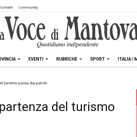
Contatti
Community
OVINCIA
EVENTI
RUBRICHE
SPORT
ITALIA /
la
del turismo passa dai parchi
ipartenza del turismo
Voce