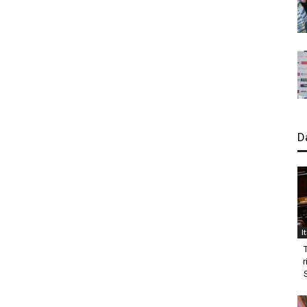
D
I
r