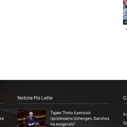
I
Notizie Più Lette
C
Tajani “Finito il pericolo
It
hez
ripristiniamo Schengen, Sanchez
Sp
ha esagerato”