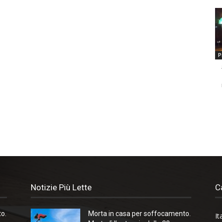
P
Notizie Più Lette
C
o.
Morta in casa per soffocamento.
It