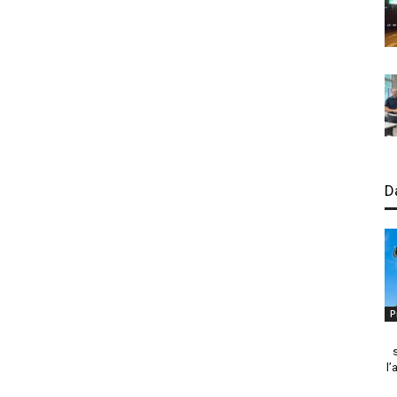
D
P
l’