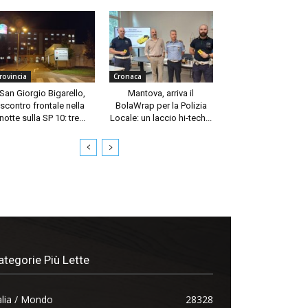
rovincia
Cronaca
San Giorgio Bigarello,
Mantova, arriva il
scontro frontale nella
BolaWrap per la Polizia
notte sulla SP 10: tre...
Locale: un laccio hi-tech...
ategorie Più Lette
alia / Mondo
28328