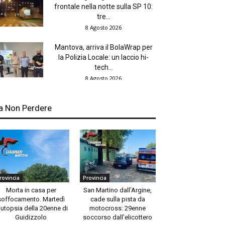
frontale nella notte sulla SP 10:
tre...
8 Agosto 2026
Mantova, arriva il BolaWrap per
la Polizia Locale: un laccio hi-
tech...
8 Agosto 2026
a Non Perdere
rovincia
Provincia
Morta in casa per
San Martino dall’Argine,
soffocamento. Martedì
cade sulla pista da
autopsia della 20enne di
motocross: 29enne
Guidizzolo
soccorso dall’elicottero