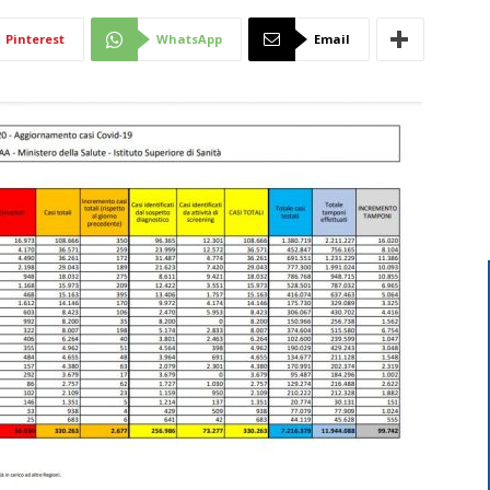
Di
Pinterest
WhatsApp
Email
Mantova