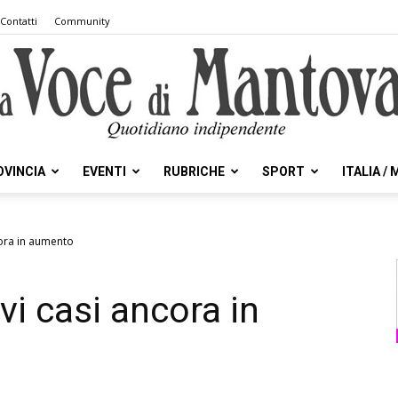
Contatti
Community
OVINCIA
EVENTI
RUBRICHE
SPORT
ITALIA /
la
cora in aumento
vi casi ancora in
Voce