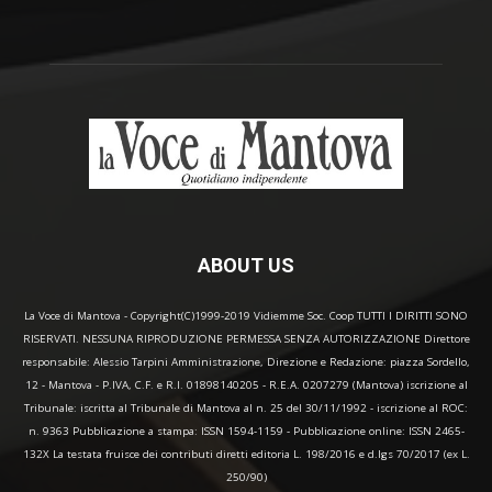
ABOUT US
La Voce di Mantova - Copyright(C)1999-2019 Vidiemme Soc. Coop TUTTI I DIRITTI SONO
RISERVATI. NESSUNA RIPRODUZIONE PERMESSA SENZA AUTORIZZAZIONE Direttore
responsabile: Alessio Tarpini Amministrazione, Direzione e Redazione: piazza Sordello,
12 - Mantova - P.IVA, C.F. e R.I. 01898140205 - R.E.A. 0207279 (Mantova) iscrizione al
Tribunale: iscritta al Tribunale di Mantova al n. 25 del 30/11/1992 - iscrizione al ROC:
n. 9363 Pubblicazione a stampa: ISSN 1594-1159 - Pubblicazione online: ISSN 2465-
132X La testata fruisce dei contributi diretti editoria L. 198/2016 e d.lgs 70/2017 (ex L.
250/90)