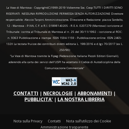
La Voce di Mantova - Copyright(C)1999-2019 Vidiemme Soc. Coop TUTTI I DIRITTI SONO
RISERVATI. NESSUNA RIPRODUZIONE PERMESSA SENZA AUTORIZZAZIONE Direttore
responsabile: Alessio Tarpini Amministrazione, Direzione e Redazione: piazza Sordello,
12 - Mantova - P.IVA, C.F. e R.I. 01898140205 - R.E.A. 0207279 (Mantova) iscrizione al
Tribunale: iscritta al Tribunale di Mantova al n. 25 del 30/11/1992 - iscrizione al ROC:
n. 9363 Pubblicazione a stampa: ISSN 1594-1159 - Pubblicazione online: ISSN 2465-
132X La testata fruisce dei contributi diretti editoria L. 198/2016 e d.lgs 70/2017 (ex L.
250/90)
“La Voce di Mantova tramite la Fipeg (Federazione Italiana Piccoli Editori Giornali),
aderendo alla carta dei servizi dell'USPI ha accettato il Codice di Autodisciplina della
Comunicazione Commerciale"
CONTATTI
|
NECROLOGIE
|
ABBONAMENTI
|
PUBBLICITA'
|
LA NOSTRA LIBRERIA
Nota sulla Privacy
Contatti
Nota sull’utilizzo dei Cookie
Amministrazione trasparente