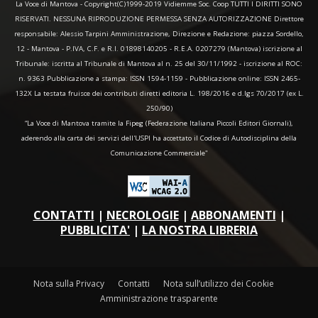
La Voce di Mantova - Copyright(C)1999-2019 Vidiemme Soc. Coop TUTTI I DIRITTI SONO
RISERVATI. NESSUNA RIPRODUZIONE PERMESSA SENZA AUTORIZZAZIONE Direttore
responsabile: Alessio Tarpini Amministrazione, Direzione e Redazione: piazza Sordello,
12 - Mantova - P.IVA, C.F. e R.I. 01898140205 - R.E.A. 0207279 (Mantova) iscrizione al
Tribunale: iscritta al Tribunale di Mantova al n. 25 del 30/11/1992 - iscrizione al ROC:
n. 9363 Pubblicazione a stampa: ISSN 1594-1159 - Pubblicazione online: ISSN 2465-
132X La testata fruisce dei contributi diretti editoria L. 198/2016 e d.lgs 70/2017 (ex L.
250/90)
“La Voce di Mantova tramite la Fipeg (Federazione Italiana Piccoli Editori Giornali),
aderendo alla carta dei servizi dell'USPI ha accettato il Codice di Autodisciplina della
Comunicazione Commerciale"
CONTATTI
|
NECROLOGIE
|
ABBONAMENTI
|
PUBBLICITA'
|
LA NOSTRA LIBRERIA
Nota sulla Privacy
Contatti
Nota sull’utilizzo dei Cookie
Amministrazione trasparente