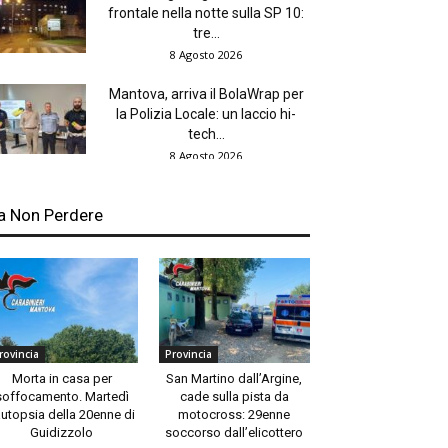
frontale nella notte sulla SP 10:
tre...
8 Agosto 2026
Mantova, arriva il BolaWrap per
la Polizia Locale: un laccio hi-
tech...
8 Agosto 2026
a Non Perdere
rovincia
Provincia
Morta in casa per
San Martino dall’Argine,
soffocamento. Martedì
cade sulla pista da
autopsia della 20enne di
motocross: 29enne
Guidizzolo
soccorso dall’elicottero