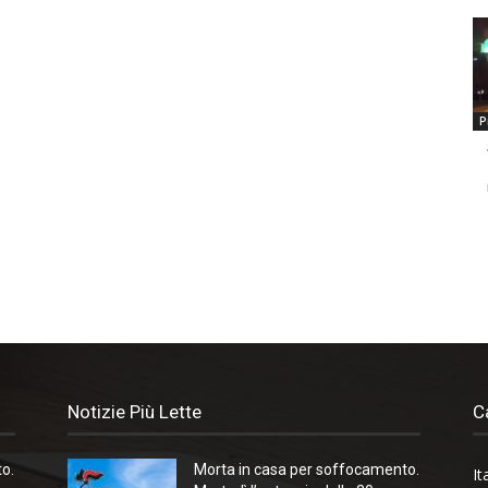
P
Notizie Più Lette
C
o.
Morta in casa per soffocamento.
It