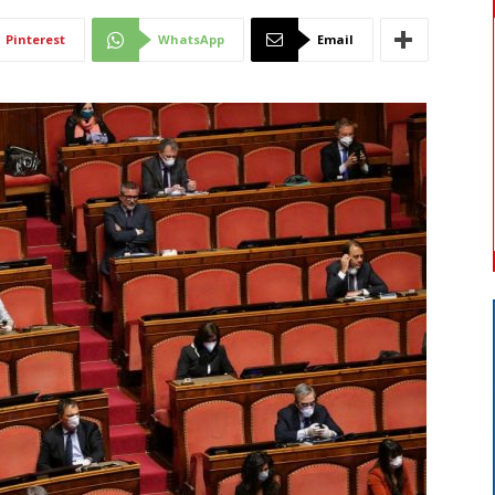
Di
Pinterest
WhatsApp
Email
Mantova