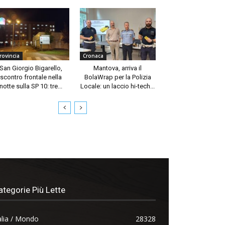
rovincia
Cronaca
San Giorgio Bigarello,
Mantova, arriva il
scontro frontale nella
BolaWrap per la Polizia
notte sulla SP 10: tre...
Locale: un laccio hi-tech...
ategorie Più Lette
alia / Mondo
28328