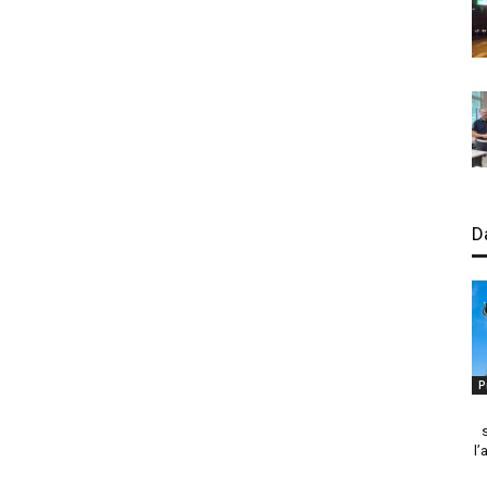
D
P
l’