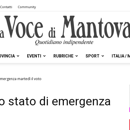
Contatti
Community
OVINCIA
EVENTI
RUBRICHE
SPORT
ITALIA /
la
 emergenza martedì il voto
lo stato di emergenza
Voce