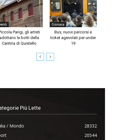
venti
Cronaca
Piccola Parigi, gli artisti
Bus, nuovi percorsi e
adottano le botti della
ticket agevolati per under
Cantina di Quistello
19
ategorie Più Lette
alia / Mondo
28332
ort
20544