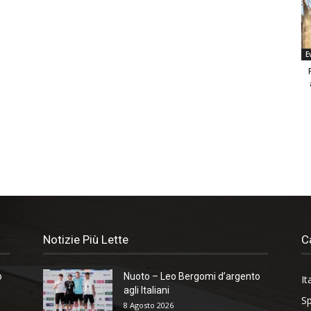
E
Notizie Più Lette
C
o
Nuoto – Leo Bergomi d’argento
It
agli Italiani
Sp
8 Agosto 2026