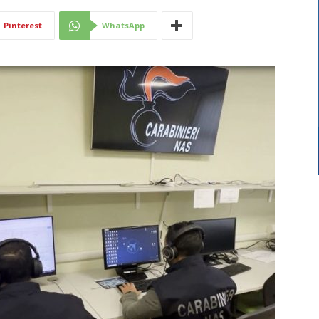
Di
Pinterest
WhatsApp
Mantova