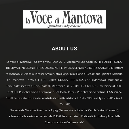
ABOUT US
La Voce di Mantova - Copyright(C)1999-2019 Vidiemme Soc. Coop TUTTI I DIRITTI SONO
RISERVATI. NESSUNA RIPRODUZIONE PERMESSA SENZA AUTORIZZAZIONE Direttore
responsabile: Alessio Tarpini Amministrazione, Direzione e Redazione: piazza Sordello,
12 - Mantova - P.IVA, C.F. e R.I. 01898140205 - R.E.A. 0207279 (Mantova) iscrizione al
Tribunale: iscritta al Tribunale di Mantova al n. 25 del 30/11/1992 - iscrizione al ROC:
n. 9363 Pubblicazione a stampa: ISSN 1594-1159 - Pubblicazione online: ISSN 2465-
132X La testata fruisce dei contributi diretti editoria L. 198/2016 e d.lgs 70/2017 (ex L.
250/90)
“La Voce di Mantova tramite la Fipeg (Federazione Italiana Piccoli Editori Giornali),
aderendo alla carta dei servizi dell'USPI ha accettato il Codice di Autodisciplina della
Comunicazione Commerciale"