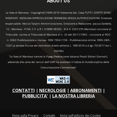
ABOUT US
La Voce di Mantova - Copyright(C)1999-2019 Vidiemme Soc. Coop TUTTI I DIRITTI SONO
RISERVATI. NESSUNA RIPRODUZIONE PERMESSA SENZA AUTORIZZAZIONE Direttore
responsabile: Alessio Tarpini Amministrazione, Direzione e Redazione: piazza Sordello,
12 - Mantova - P.IVA, C.F. e R.I. 01898140205 - R.E.A. 0207279 (Mantova) iscrizione al
Tribunale: iscritta al Tribunale di Mantova al n. 25 del 30/11/1992 - iscrizione al ROC:
n. 9363 Pubblicazione a stampa: ISSN 1594-1159 - Pubblicazione online: ISSN 2465-
132X La testata fruisce dei contributi diretti editoria L. 198/2016 e d.lgs 70/2017 (ex L.
250/90)
“La Voce di Mantova tramite la Fipeg (Federazione Italiana Piccoli Editori Giornali),
aderendo alla carta dei servizi dell'USPI ha accettato il Codice di Autodisciplina della
Comunicazione Commerciale"
CONTATTI
|
NECROLOGIE
|
ABBONAMENTI
|
PUBBLICITA'
|
LA NOSTRA LIBRERIA
Nota sulla Privacy
Contatti
Nota sull’utilizzo dei Cookie