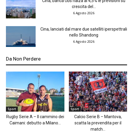
Cina, banca Ubs rialza al 4,5% le previsioni su
crescita del...
6 Agosto 2026
Cina, lanciati dal mare due satelliti iperspettrali
nello Shandong
6 Agosto 2026
Da Non Perdere
Sport
Sport
Rugby Serie A – Il cammino dei
Calcio Serie B – Mantova,
Caimani: debutto a Milano...
scatta la prevendita per il
match...