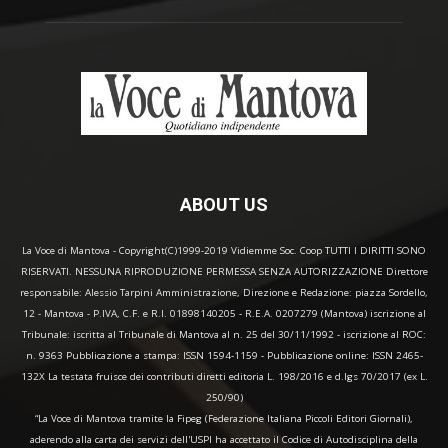
ABOUT US
La Voce di Mantova - Copyright(C)1999-2019 Vidiemme Soc. Coop TUTTI I DIRITTI SONO
RISERVATI. NESSUNA RIPRODUZIONE PERMESSA SENZA AUTORIZZAZIONE Direttore
responsabile: Alessio Tarpini Amministrazione, Direzione e Redazione: piazza Sordello,
12 - Mantova - P.IVA, C.F. e R.I. 01898140205 - R.E.A. 0207279 (Mantova) iscrizione al
Tribunale: iscritta al Tribunale di Mantova al n. 25 del 30/11/1992 - iscrizione al ROC:
n. 9363 Pubblicazione a stampa: ISSN 1594-1159 - Pubblicazione online: ISSN 2465-
132X La testata fruisce dei contributi diretti editoria L. 198/2016 e d.lgs 70/2017 (ex L.
250/90)
“La Voce di Mantova tramite la Fipeg (Federazione Italiana Piccoli Editori Giornali),
aderendo alla carta dei servizi dell'USPI ha accettato il Codice di Autodisciplina della