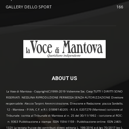
GALLERY DELLO SPORT
166
ABOUT US
La Voce di Mantova - Copyright(C)1999-2019 Vidiemme Soc. Coop TUTTI I DIRITTI SONO
RISERVATI. NESSUNA RIPRODUZIONE PERMESSA SENZA AUTORIZZAZIONE Direttore
responsabile: Alessio Tarpini Amministrazione, Direzione e Redazione: piazza Sordello,
12 - Mantova - P.IVA, C.F. e R.I. 01898140205 - R.E.A. 0207279 (Mantova) iscrizione al
Tribunale: iscritta al Tribunale di Mantova al n. 25 del 30/11/1992 - iscrizione al ROC:
n. 9363 Pubblicazione a stampa: ISSN 1594-1159 - Pubblicazione online: ISSN 2465-
132X La testata fruisce dei contributi diretti editoria L. 198/2016 e d.lgs 70/2017 (ex L.