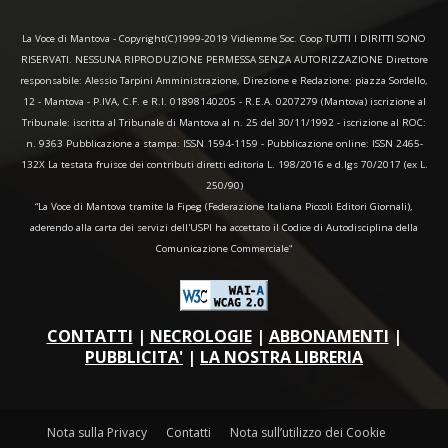
La Voce di Mantova - Copyright(C)1999-2019 Vidiemme Soc. Coop TUTTI I DIRITTI SONO
RISERVATI. NESSUNA RIPRODUZIONE PERMESSA SENZA AUTORIZZAZIONE Direttore
responsabile: Alessio Tarpini Amministrazione, Direzione e Redazione: piazza Sordello,
12 - Mantova - P.IVA, C.F. e R.I. 01898140205 - R.E.A. 0207279 (Mantova) iscrizione al
Tribunale: iscritta al Tribunale di Mantova al n. 25 del 30/11/1992 - iscrizione al ROC:
n. 9363 Pubblicazione a stampa: ISSN 1594-1159 - Pubblicazione online: ISSN 2465-
132X La testata fruisce dei contributi diretti editoria L. 198/2016 e d.lgs 70/2017 (ex L.
250/90)
“La Voce di Mantova tramite la Fipeg (Federazione Italiana Piccoli Editori Giornali),
aderendo alla carta dei servizi dell'USPI ha accettato il Codice di Autodisciplina della
Comunicazione Commerciale"
CONTATTI
|
NECROLOGIE
|
ABBONAMENTI
|
PUBBLICITA'
|
LA NOSTRA LIBRERIA
Nota sulla Privacy
Contatti
Nota sull’utilizzo dei Cookie