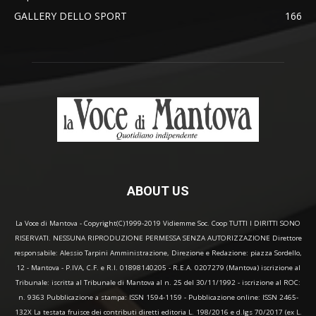
GALLERY DELLO SPORT
166
ABOUT US
La Voce di Mantova - Copyright(C)1999-2019 Vidiemme Soc. Coop TUTTI I DIRITTI SONO
RISERVATI. NESSUNA RIPRODUZIONE PERMESSA SENZA AUTORIZZAZIONE Direttore
responsabile: Alessio Tarpini Amministrazione, Direzione e Redazione: piazza Sordello,
12 - Mantova - P.IVA, C.F. e R.I. 01898140205 - R.E.A. 0207279 (Mantova) iscrizione al
Tribunale: iscritta al Tribunale di Mantova al n. 25 del 30/11/1992 - iscrizione al ROC:
n. 9363 Pubblicazione a stampa: ISSN 1594-1159 - Pubblicazione online: ISSN 2465-
132X La testata fruisce dei contributi diretti editoria L. 198/2016 e d.lgs 70/2017 (ex L.