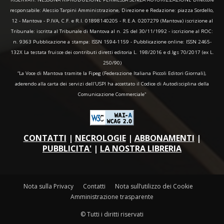
responsabile: Alessio Tarpini Amministrazione, Direzione e Redazione: piazza Sordello,
12 - Mantova - P.IVA, C.F. e R.I. 01898140205 - R.E.A. 0207279 (Mantova) iscrizione al
Tribunale: iscritta al Tribunale di Mantova al n. 25 del 30/11/1992 - iscrizione al ROC:
n. 9363 Pubblicazione a stampa: ISSN 1594-1159 - Pubblicazione online: ISSN 2465-
132X La testata fruisce dei contributi diretti editoria L. 198/2016 e d.lgs 70/2017 (ex L.
250/90)
“La Voce di Mantova tramite la Fipeg (Federazione Italiana Piccoli Editori Giornali),
aderendo alla carta dei servizi dell'USPI ha accettato il Codice di Autodisciplina della
Comunicazione Commerciale"
CONTATTI
|
NECROLOGIE
|
ABBONAMENTI
|
PUBBLICITA'
|
LA NOSTRA LIBRERIA
Nota sulla Privacy
Contatti
Nota sull’utilizzo dei Cookie
Amministrazione trasparente
© Tutti i diritti riservati