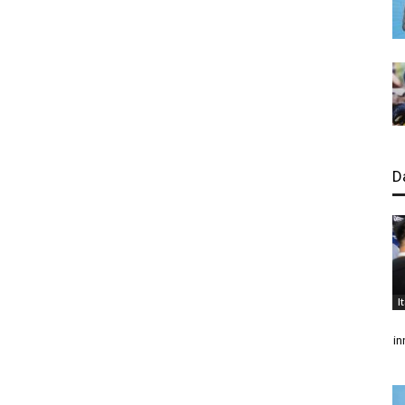
D
I
in