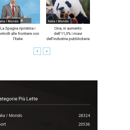
talia / Mondo
Italia / Mondo
La Spagna ripristina i
Cina, in aumento
ntrolli alle frontiere con
dell’11,3% i ricavi
l’Italia
dell’industria pubblicitaria
ategorie Più Lette
alia / Mondo
28324
ort
20536