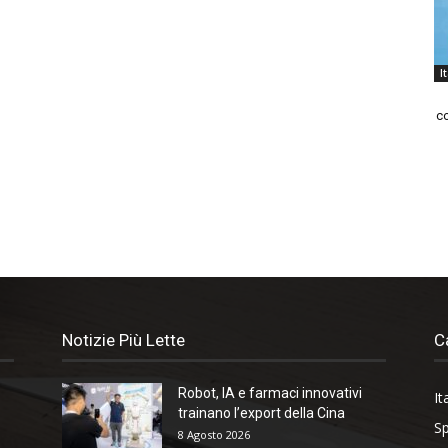
I
co
Notizie Più Lette
C
Robot, IA e farmaci innovativi
It
trainano l’export della Cina
Sp
8 Agosto 2026