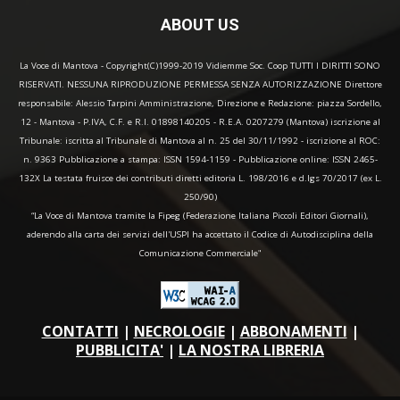
ABOUT US
La Voce di Mantova - Copyright(C)1999-2019 Vidiemme Soc. Coop TUTTI I DIRITTI SONO
RISERVATI. NESSUNA RIPRODUZIONE PERMESSA SENZA AUTORIZZAZIONE Direttore
responsabile: Alessio Tarpini Amministrazione, Direzione e Redazione: piazza Sordello,
12 - Mantova - P.IVA, C.F. e R.I. 01898140205 - R.E.A. 0207279 (Mantova) iscrizione al
Tribunale: iscritta al Tribunale di Mantova al n. 25 del 30/11/1992 - iscrizione al ROC:
n. 9363 Pubblicazione a stampa: ISSN 1594-1159 - Pubblicazione online: ISSN 2465-
132X La testata fruisce dei contributi diretti editoria L. 198/2016 e d.lgs 70/2017 (ex L.
250/90)
“La Voce di Mantova tramite la Fipeg (Federazione Italiana Piccoli Editori Giornali),
aderendo alla carta dei servizi dell'USPI ha accettato il Codice di Autodisciplina della
Comunicazione Commerciale"
CONTATTI
|
NECROLOGIE
|
ABBONAMENTI
|
PUBBLICITA'
|
LA NOSTRA LIBRERIA