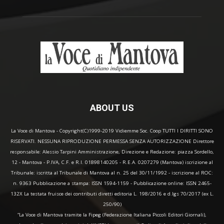
ABOUT US
La Voce di Mantova - Copyright(C)1999-2019 Vidiemme Soc. Coop TUTTI I DIRITTI SONO
RISERVATI. NESSUNA RIPRODUZIONE PERMESSA SENZA AUTORIZZAZIONE Direttore
responsabile: Alessio Tarpini Amministrazione, Direzione e Redazione: piazza Sordello,
12 - Mantova - P.IVA, C.F. e R.I. 01898140205 - R.E.A. 0207279 (Mantova) iscrizione al
Tribunale: iscritta al Tribunale di Mantova al n. 25 del 30/11/1992 - iscrizione al ROC:
n. 9363 Pubblicazione a stampa: ISSN 1594-1159 - Pubblicazione online: ISSN 2465-
132X La testata fruisce dei contributi diretti editoria L. 198/2016 e d.lgs 70/2017 (ex L.
250/90)
“La Voce di Mantova tramite la Fipeg (Federazione Italiana Piccoli Editori Giornali),