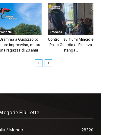
rovincia
Cronaca
Dramma a Guidizzolo:
Controlli sui fiumi Mincio e
lore improvviso, muore
Po: la Guardia di Finanza
una ragazza di 20 anni
stanga...
ategorie Più Lette
alia / Mondo
28320