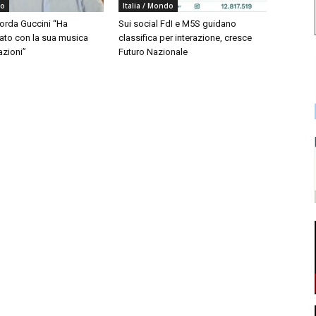
do
Italia / Mondo
corda Guccini “Ha
Sui social FdI e M5S guidano
to con la sua musica
classifica per interazione, cresce
azioni”
Futuro Nazionale