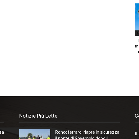
P
ma
Notizie Più Lette
C
zza
Roncoferraro, riapre in sicurezza
It
il ponte di Governolo dopo il