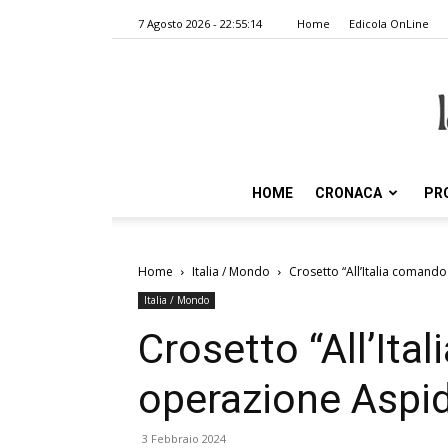
7 Agosto 2026 - 22:55:14
Home
Edicola OnLine
HOME
CRONACA
PR
Home
Italia / Mondo
Crosetto “All’Italia comand
Italia / Mondo
Crosetto “All’Ita
operazione Aspi
3 Febbraio 2024