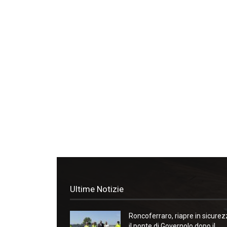
Ultime Notizie
Roncoferraro, riapre in sicure
il ponte di Governolo dopo il