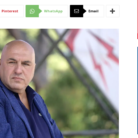
Di
Pinterest
WhatsApp
Email
Mantova