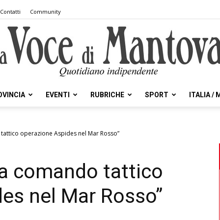
Contatti
Community
OVINCIA
EVENTI
RUBRICHE
SPORT
ITALIA /
la
o tattico operazione Aspides nel Mar Rosso”
lia comando tattico
Voce
des nel Mar Rosso”