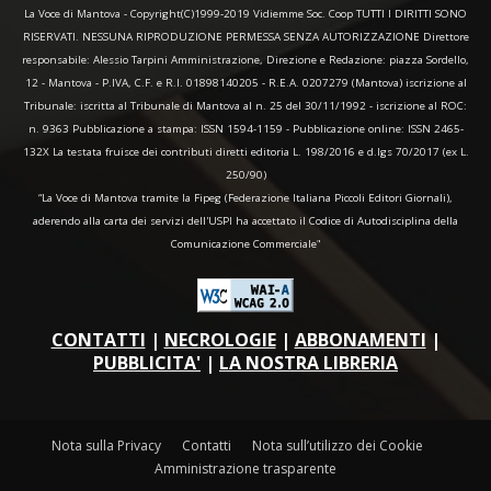
La Voce di Mantova - Copyright(C)1999-2019 Vidiemme Soc. Coop TUTTI I DIRITTI SONO
RISERVATI. NESSUNA RIPRODUZIONE PERMESSA SENZA AUTORIZZAZIONE Direttore
responsabile: Alessio Tarpini Amministrazione, Direzione e Redazione: piazza Sordello,
12 - Mantova - P.IVA, C.F. e R.I. 01898140205 - R.E.A. 0207279 (Mantova) iscrizione al
Tribunale: iscritta al Tribunale di Mantova al n. 25 del 30/11/1992 - iscrizione al ROC:
n. 9363 Pubblicazione a stampa: ISSN 1594-1159 - Pubblicazione online: ISSN 2465-
132X La testata fruisce dei contributi diretti editoria L. 198/2016 e d.lgs 70/2017 (ex L.
250/90)
“La Voce di Mantova tramite la Fipeg (Federazione Italiana Piccoli Editori Giornali),
aderendo alla carta dei servizi dell'USPI ha accettato il Codice di Autodisciplina della
Comunicazione Commerciale"
CONTATTI
|
NECROLOGIE
|
ABBONAMENTI
|
PUBBLICITA'
|
LA NOSTRA LIBRERIA
Nota sulla Privacy
Contatti
Nota sull’utilizzo dei Cookie
Amministrazione trasparente