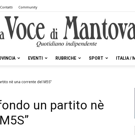
Contatti
Community
OVINCIA
EVENTI
RUBRICHE
SPORT
ITALIA /
la
artito nè una corrente del M5S”
fondo un partito nè
Voce
 M5S”