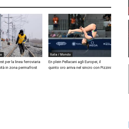
do
Italia / Mondo
est per la linea ferroviaria
En plein Pellacani agli Europei, il
cità in zona permafrost
quinto oro arriva nel sincro con Pizzini