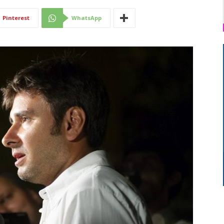
Di
Pinterest
WhatsApp
Mantova