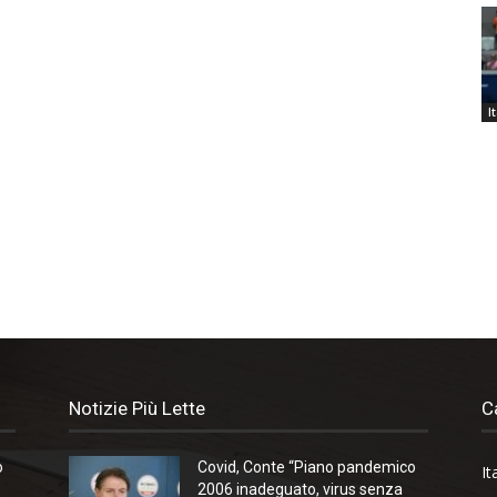
I
Notizie Più Lette
C
o
Covid, Conte “Piano pandemico
It
2006 inadeguato, virus senza