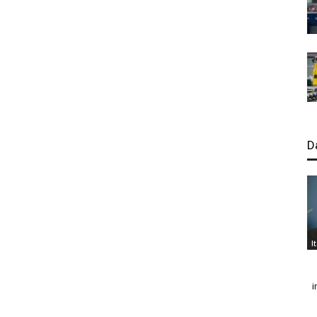
D
I
i