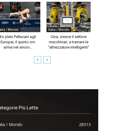
talia / Mondo
Italia / Mondo
En plein Pellacani agli
Cina, cresce il settore
Europei, il quinto oro
macchinari, a trainare le
arriva nel sincro...
“attrezzature intelligenti”
ategorie Più Lette
alia / Mondo
28313