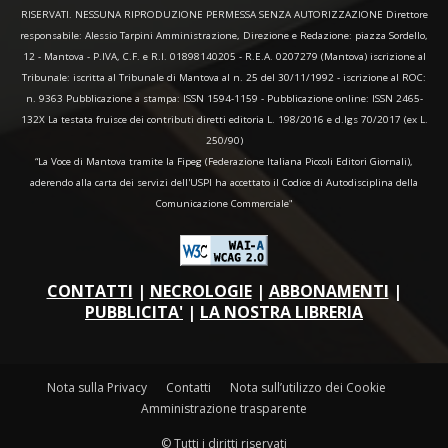
RISERVATI. NESSUNA RIPRODUZIONE PERMESSA SENZA AUTORIZZAZIONE Direttore
responsabile: Alessio Tarpini Amministrazione, Direzione e Redazione: piazza Sordello,
12 - Mantova - P.IVA, C.F. e R.I. 01898140205 - R.E.A. 0207279 (Mantova) iscrizione al
Tribunale: iscritta al Tribunale di Mantova al n. 25 del 30/11/1992 - iscrizione al ROC:
n. 9363 Pubblicazione a stampa: ISSN 1594-1159 - Pubblicazione online: ISSN 2465-
132X La testata fruisce dei contributi diretti editoria L. 198/2016 e d.lgs 70/2017 (ex L.
250/90)
“La Voce di Mantova tramite la Fipeg (Federazione Italiana Piccoli Editori Giornali),
aderendo alla carta dei servizi dell'USPI ha accettato il Codice di Autodisciplina della
Comunicazione Commerciale"
CONTATTI
|
NECROLOGIE
|
ABBONAMENTI
|
PUBBLICITA'
|
LA NOSTRA LIBRERIA
Nota sulla Privacy
Contatti
Nota sull’utilizzo dei Cookie
Amministrazione trasparente
© Tutti i diritti riservati