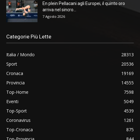
En plein Pellacani agli Europei, il quinto oro
arriva nel sincro...
7 Agosto 2026
Categorie Più Lette
Italia / Mondo
28313
Sport
20536
Cronaca
19169
Provincia
14555
Top-Home
7598
Eventi
5049
Top-Sport
4539
Coronavirus
1261
Top-Cronaca
875
Top-Provincia
844