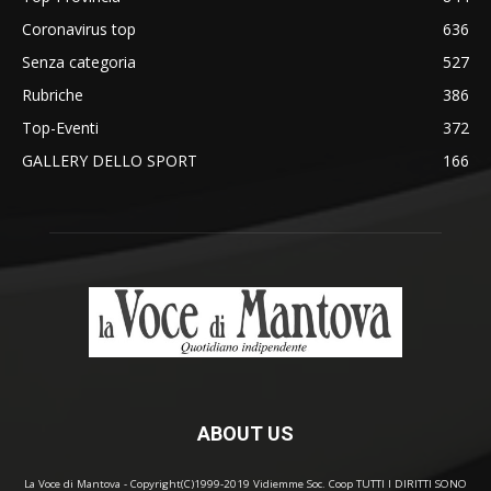
Coronavirus top
636
Senza categoria
527
Rubriche
386
Top-Eventi
372
GALLERY DELLO SPORT
166
ABOUT US
La Voce di Mantova - Copyright(C)1999-2019 Vidiemme Soc. Coop TUTTI I DIRITTI SONO