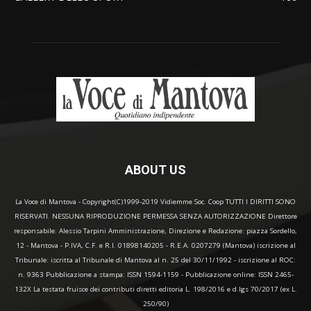
ABOUT US
La Voce di Mantova - Copyright(C)1999-2019 Vidiemme Soc. Coop TUTTI I DIRITTI SONO
RISERVATI. NESSUNA RIPRODUZIONE PERMESSA SENZA AUTORIZZAZIONE Direttore
responsabile: Alessio Tarpini Amministrazione, Direzione e Redazione: piazza Sordello,
12 - Mantova - P.IVA, C.F. e R.I. 01898140205 - R.E.A. 0207279 (Mantova) iscrizione al
Tribunale: iscritta al Tribunale di Mantova al n. 25 del 30/11/1992 - iscrizione al ROC:
n. 9363 Pubblicazione a stampa: ISSN 1594-1159 - Pubblicazione online: ISSN 2465-
132X La testata fruisce dei contributi diretti editoria L. 198/2016 e d.lgs 70/2017 (ex L.
250/90)