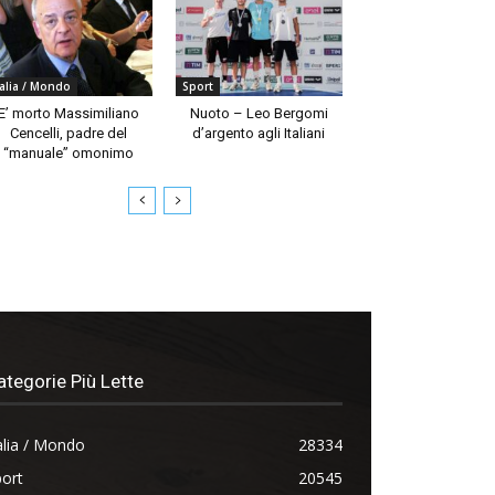
talia / Mondo
Sport
E’ morto Massimiliano
Nuoto – Leo Bergomi
Cencelli, padre del
d’argento agli Italiani
“manuale” omonimo
ategorie Più Lette
alia / Mondo
28334
ort
20545