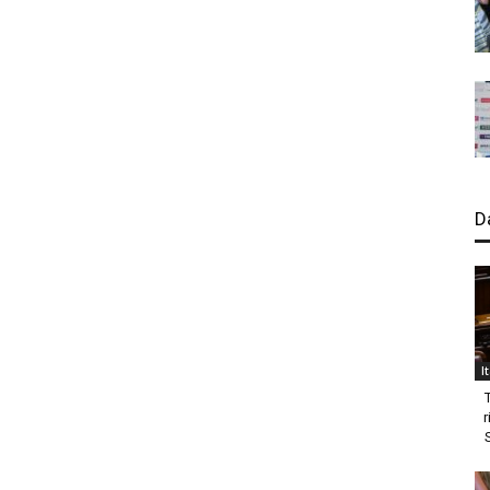
D
I
r