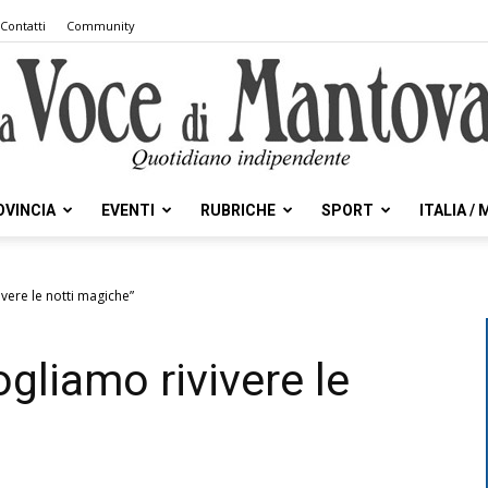
Contatti
Community
OVINCIA
EVENTI
RUBRICHE
SPORT
ITALIA /
la
ere le notti magiche”
liamo rivivere le
Voce