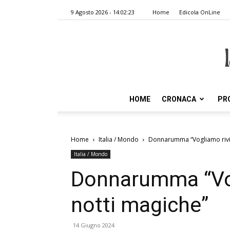
9 Agosto 2026 - 14:02:23
Home
Edicola OnLine
HOME
CRONACA
PR
Home
Italia / Mondo
Donnarumma “Vogliamo riviv
Italia / Mondo
Donnarumma “Vog
notti magiche”
14 Giugno 2024