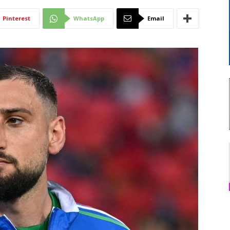
Di
Pinterest
WhatsApp
Email
Mantova