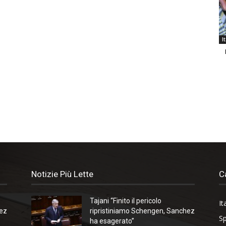
I
Notizie Più Lette
C
Tajani “Finito il pericolo
It
hez
ripristiniamo Schengen, Sanchez
Sp
ha esagerato”