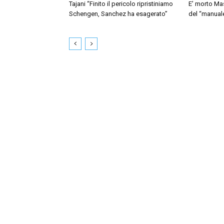
Tajani “Finito il pericolo ripristiniamo
E’ morto Mas
Schengen, Sanchez ha esagerato”
del “manua