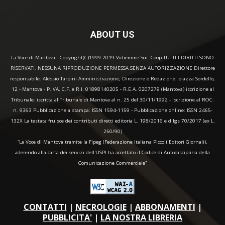
ABOUT US
La Voce di Mantova - Copyright(C)1999-2019 Vidiemme Soc. Coop TUTTI I DIRITTI SONO
RISERVATI. NESSUNA RIPRODUZIONE PERMESSA SENZA AUTORIZZAZIONE Direttore
responsabile: Alessio Tarpini Amministrazione, Direzione e Redazione: piazza Sordello,
12 - Mantova - P.IVA, C.F. e R.I. 01898140205 - R.E.A. 0207279 (Mantova) iscrizione al
Tribunale: iscritta al Tribunale di Mantova al n. 25 del 30/11/1992 - iscrizione al ROC:
n. 9363 Pubblicazione a stampa: ISSN 1594-1159 - Pubblicazione online: ISSN 2465-
132X La testata fruisce dei contributi diretti editoria L. 198/2016 e d.lgs 70/2017 (ex L.
250/90)
“La Voce di Mantova tramite la Fipeg (Federazione Italiana Piccoli Editori Giornali),
aderendo alla carta dei servizi dell'USPI ha accettato il Codice di Autodisciplina della
Comunicazione Commerciale"
CONTATTI
|
NECROLOGIE
|
ABBONAMENTI
|
PUBBLICITA'
|
LA NOSTRA LIBRERIA