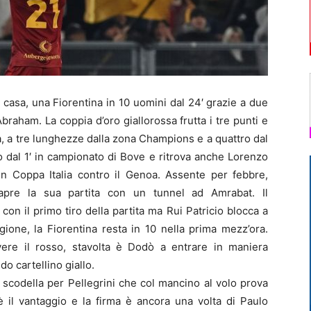
asa, una Fiorentina in 10 uomini dal 24′ grazie a due
 Abraham. La coppia d’oro giallorossa frutta i tre punti e
a, a tre lunghezze dalla zona Champions e a quattro dal
 dal 1′ in campionato di Bove e ritrova anche Lorenzo
 in Coppa Italia contro il Genoa. Assente per febbre,
o apre la sua partita con un tunnel ad Amrabat. Il
on il primo tiro della partita ma Rui Patricio blocca a
ione, la Fiorentina resta in 10 nella prima mezz’ora.
evere il rosso, stavolta è Dodò a entrare in maniera
o cartellino giallo.
 scodella per Pellegrini che col mancino al volo prova
è il vantaggio e la firma è ancora una volta di Paulo