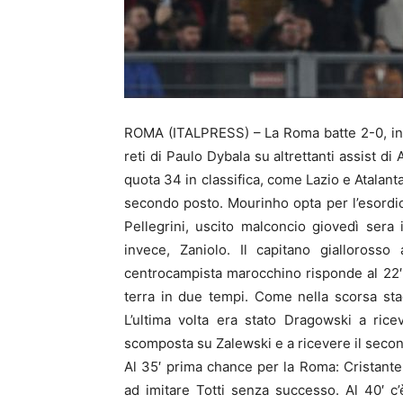
ROMA (ITALPRESS) – La Roma batte 2-0, in c
reti di Paulo Dybala su altrettanti assist di
quota 34 in classifica, come Lazio e Atalant
secondo posto. Mourinho opta per l’esordio
Pellegrini, uscito malconcio giovedì sera
invece, Zaniolo. Il capitano gialloross
centrocampista marocchino risponde al 22′ c
terra in due tempi. Come nella scorsa stag
L’ultima volta era stato Dragowski a ric
scomposta su Zalewski e a ricevere il second
Al 35′ prima chance per la Roma: Cristante
ad imitare Totti senza successo. Al 40′ c’