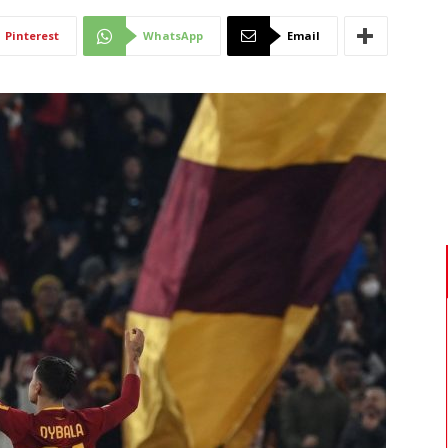
Di
Pinterest
WhatsApp
Email
Mantova