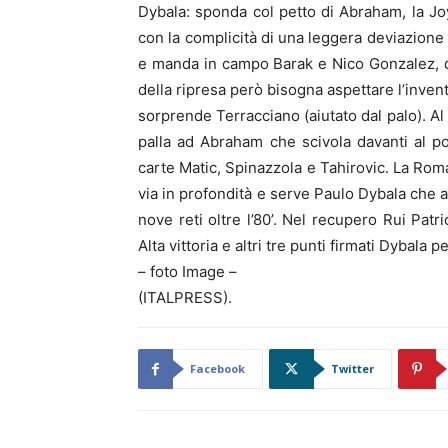
Dybala: sponda col petto di Abraham, la Jo
con la complicità di una leggera deviazione d
e manda in campo Barak e Nico Gonzalez, que
della ripresa però bisogna aspettare l’inven
sorprende Terracciano (aiutato dal palo). A
palla ad Abraham che scivola davanti al po
carte Matic, Spinazzola e Tahirovic. La Roma 
via in profondità e serve Paulo Dybala che 
nove reti oltre l’80’. Nel recupero Rui Pat
Alta vittoria e altri tre punti firmati Dybala p
– foto Image –
(ITALPRESS).
Facebook
Twitter