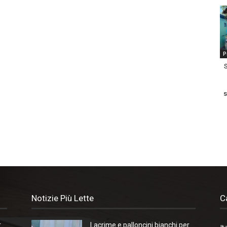
P
S
s
Notizie Più Lette
C
r
Lacrime e palloncini bianchi per