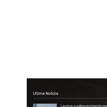
Ultime Notizie
Lacrime e palloncini bianchi pe