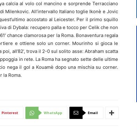
ya calcia al volo col mancino e sorprende Terracciano
i Milenkovic. All’intervallo Italiano toglie Ikonè e Jovic
st’ultimo accostato al Leicester. Per il primo squillo
tiva di Dybala: recupero palla e tocco per Celik che non
l 61′ chance clamorosa per la Roma. Bonaventura regala
rtiere e ottiene solo un corner. Mourinho si gioca le
poi, all’82’, trova il 2-0 sul solito asse: Abraham scatta
appoggia in rete. La Roma ha segnato sette delle ultime
ricio nega il gol a Kouamè dopo una mischia su corner.
er la Roma.
Pinterest
WhatsApp
Email