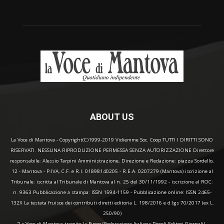
ABOUT US
La Voce di Mantova - Copyright(C)1999-2019 Vidiemme Soc. Coop TUTTI I DIRITTI SONO
RISERVATI. NESSUNA RIPRODUZIONE PERMESSA SENZA AUTORIZZAZIONE Direttore
responsabile: Alessio Tarpini Amministrazione, Direzione e Redazione: piazza Sordello,
12 - Mantova - P.IVA, C.F. e R.I. 01898140205 - R.E.A. 0207279 (Mantova) iscrizione al
Tribunale: iscritta al Tribunale di Mantova al n. 25 del 30/11/1992 - iscrizione al ROC:
n. 9363 Pubblicazione a stampa: ISSN 1594-1159 - Pubblicazione online: ISSN 2465-
132X La testata fruisce dei contributi diretti editoria L. 198/2016 e d.lgs 70/2017 (ex L.
250/90)
“La Voce di Mantova tramite la Fipeg (Federazione Italiana Piccoli Editori Giornali),