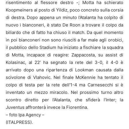
risentimento al flessore destro -; Motta ha schierato
Koopmeiners al posto di Yildiz, poco concreto sulla corsia
di destra. Dopo appena un minuto l’Atalanta ha colpito di
nuovo i bianconeri, è stato De Roon a trovare il colpo da
biliardo che di fatto ha chiuso il match. Da quel momento
in poi bianconeri non sono riusciti a far male agli orobici,
il pubblico dello Stadium ha iniziato a fischiare la squadra
di Motta, incapace di reagire: Zappacosta, su assist di
Kolasinac, al 22′ ha segnato la rete del 3-0, il 4-0 è
arrivato dopo una ripartenza di Lookman causata dalla
scivolone di Vlahovic. Nel finale McKennie ha tentato il
colpo di testa per la rete dell’1-4 ma Carnesecchi si è
inventato un mezzo miracolo. Nel prossimo turno altro
scontro diretto per l’Atalanta, che sfiderà l’Inter; la
Juventus affronterà invece la Fiorentina.
– foto Ipa Agency –
(ITALPRESS).