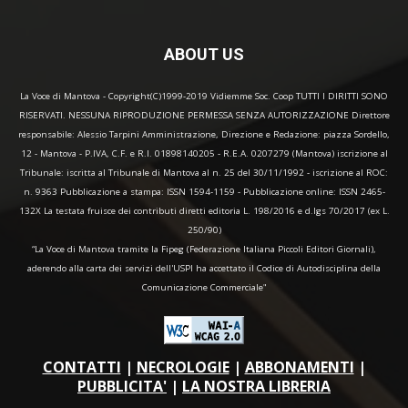
ABOUT US
La Voce di Mantova - Copyright(C)1999-2019 Vidiemme Soc. Coop TUTTI I DIRITTI SONO
RISERVATI. NESSUNA RIPRODUZIONE PERMESSA SENZA AUTORIZZAZIONE Direttore
responsabile: Alessio Tarpini Amministrazione, Direzione e Redazione: piazza Sordello,
12 - Mantova - P.IVA, C.F. e R.I. 01898140205 - R.E.A. 0207279 (Mantova) iscrizione al
Tribunale: iscritta al Tribunale di Mantova al n. 25 del 30/11/1992 - iscrizione al ROC:
n. 9363 Pubblicazione a stampa: ISSN 1594-1159 - Pubblicazione online: ISSN 2465-
132X La testata fruisce dei contributi diretti editoria L. 198/2016 e d.lgs 70/2017 (ex L.
250/90)
“La Voce di Mantova tramite la Fipeg (Federazione Italiana Piccoli Editori Giornali),
aderendo alla carta dei servizi dell'USPI ha accettato il Codice di Autodisciplina della
Comunicazione Commerciale"
CONTATTI
|
NECROLOGIE
|
ABBONAMENTI
|
PUBBLICITA'
|
LA NOSTRA LIBRERIA