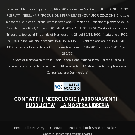
La Voce di Mantova - Copyright(C)1999-2019 Vidiemme Soc. Coop TUTTI I DIRITTI SONO
RISERVATI. NESSUNA RIPRODUZIONE PERMESSA SENZA AUTORIZZAZIONE Direttore
responsabile: Alessio Tarpini Amministrazione, Direzione e Redazione: piazza Sordello,
12 - Mantova - P.IVA, C.F. e R.I. 01898140205 - R.E.A. 0207279 (Mantova) iscrizione al
Tribunale: iscritta al Tribunale di Mantova al n. 25 del 30/11/1992 - iscrizione al ROC:
n. 9363 Pubblicazione a stampa: ISSN 1594-1159 - Pubblicazione online: ISSN 2465-
132X La testata fruisce dei contributi diretti editoria L. 198/2016 e d.lgs 70/2017 (ex L.
250/90)
“La Voce di Mantova tramite la Fipeg (Federazione Italiana Piccoli Editori Giornali),
aderendo alla carta dei servizi dell'USPI ha accettato il Codice di Autodisciplina della
Comunicazione Commerciale"
CONTATTI
|
NECROLOGIE
|
ABBONAMENTI
|
PUBBLICITA'
|
LA NOSTRA LIBRERIA
Nota sulla Privacy
Contatti
Nota sull’utilizzo dei Cookie
Amministrazione trasparente