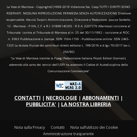
La Voce di Mantova - Copyright(C)1999-2019 Vidiemme Soc. Coop TUTTI I DIRITTI SONO
RISERVATI. NESSUNA RIPRODUZIONE PERMESSA SENZA AUTORIZZAZIONE Direttore
responsabile: Alessio Tarpini Amministrazione, Direzione e Redazione: piazza Sordello,
12 - Mantova - P.IVA, C.F. e R.I. 01898140205 - R.E.A. 0207279 (Mantova) iscrizione al
Tribunale: iscritta al Tribunale di Mantova al n. 25 del 30/11/1992 - iscrizione al ROC:
n. 9363 Pubblicazione a stampa: ISSN 1594-1159 - Pubblicazione online: ISSN 2465-
132X La testata fruisce dei contributi diretti editoria L. 198/2016 e d.lgs 70/2017 (ex L.
250/90)
“La Voce di Mantova tramite la Fipeg (Federazione Italiana Piccoli Editori Giornali),
aderendo alla carta dei servizi dell'USPI ha accettato il Codice di Autodisciplina della
Comunicazione Commerciale"
CONTATTI
|
NECROLOGIE
|
ABBONAMENTI
|
PUBBLICITA'
|
LA NOSTRA LIBRERIA
Nota sulla Privacy
Contatti
Nota sull’utilizzo dei Cookie
Amministrazione trasparente