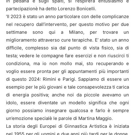
in pedana e sugli spalti, si respirerà entusiasmo e
partecipazionè ha detto Lorenzo Bonicelli.
‘Il 2023 è stato un anno particolare con delle complicanze
nel recupero dall’intervento, per questo motivo per due
settimane sono qui a Milano, per trovare un
miglioramento attraverso cure terapiche. E’ stato un anno
difficile, complesso sia dal punto di vista fisico, sia di
testa; vedere le compagne fare esercizi e non riuscirci ti
condiziona, ma io non mollo mai, sto recuperando e
voglio essere pronta per gli appuntamenti più importanti
di questo 2024: Rimini e Parigi. Sappiamo di essere un
esempio per le più giovani e tale consapevolezza ti carica
di energia positiva; anche noi da piccole avevamo un
idolo, essere diventate un modello significa che ogni
giorno possiamo insegnare qualcosa e farlo è sempre
un’emozione specialè le parole di Martina Maggio.
La storia degli Europei di Ginnastica Artistica è iniziata
nel 1955 per gli uomini e due anni più tardi per le donne.