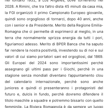
nel lontano 1932, a Los Angeles, dove torneremo nel
2028. A Rimini, che tra l’altro dista 45 minuti da casa mia,
la FGI organizzò il primo Campionato Europeo giovanile,
quindi sono orgoglioso di tornarci, dopo 40 anni, anche
con i senior e da Presidente. Merito della Regione Emilia-
Romagna che ci permette di esprimerci al meglio, in una
terra che normalmente sprizza energia da tutti i pori,
figuriamoci adesso. Merito di BPER Banca che ha saputo
far rendere la nostra positività, investendo su di noi e sui
valori di cui siamo portatori sani ed orgogliosi, dal 1869.
Gli Europei del 2024 sono importantissimi perchè
assegnano gli ultimi pass per i Giochi, perchè in una
stagione senza mondiali diventano l’appuntamento clou
del calendario internazionale, perchè sono anche
juniores e quindi ci presenteranno i protagonisti del
futuro e, dulcis in fundo, perchè dovremo difendere il
titolo maschile a squadre e potremmo bissarlo con quello
femminile. La Riviera Romagnola è da sempre un luogo