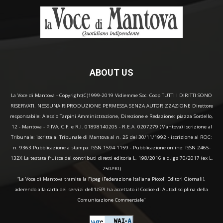
ABOUT US
La Voce di Mantova - Copyright(C)1999-2019 Vidiemme Soc. Coop TUTTI I DIRITTI SONO
RISERVATI. NESSUNA RIPRODUZIONE PERMESSA SENZA AUTORIZZAZIONE Direttore
responsabile: Alessio Tarpini Amministrazione, Direzione e Redazione: piazza Sordello,
12 - Mantova - P.IVA, C.F. e R.I. 01898140205 - R.E.A. 0207279 (Mantova) iscrizione al
Tribunale: iscritta al Tribunale di Mantova al n. 25 del 30/11/1992 - iscrizione al ROC:
n. 9363 Pubblicazione a stampa: ISSN 1594-1159 - Pubblicazione online: ISSN 2465-
132X La testata fruisce dei contributi diretti editoria L. 198/2016 e d.lgs 70/2017 (ex L.
250/90)
“La Voce di Mantova tramite la Fipeg (Federazione Italiana Piccoli Editori Giornali),
aderendo alla carta dei servizi dell'USPI ha accettato il Codice di Autodisciplina della
Comunicazione Commerciale"