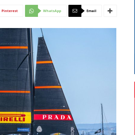
Di
Pinterest
WhatsApp
Email
Mantova