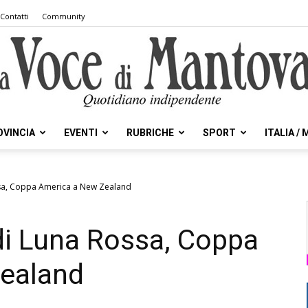
Contatti
Community
OVINCIA
EVENTI
RUBRICHE
SPORT
ITALIA /
la
ossa, Coppa America a New Zealand
 di Luna Rossa, Coppa
Voce
ealand