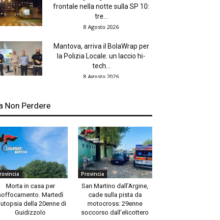
frontale nella notte sulla SP 10:
tre...
8 Agosto 2026
Mantova, arriva il BolaWrap per
la Polizia Locale: un laccio hi-
tech...
8 Agosto 2026
a Non Perdere
rovincia
Provincia
Morta in casa per
San Martino dall’Argine,
soffocamento. Martedì
cade sulla pista da
autopsia della 20enne di
motocross: 29enne
Guidizzolo
soccorso dall’elicottero