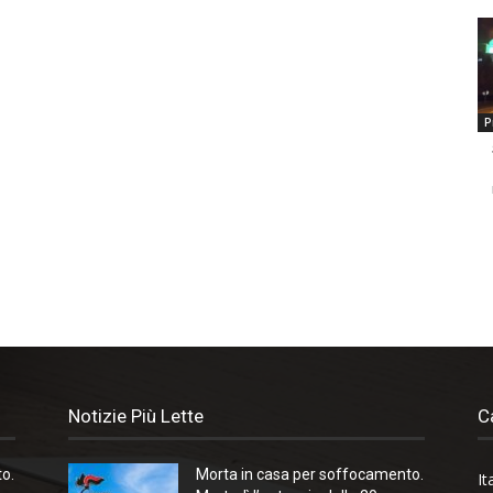
P
Notizie Più Lette
C
o.
Morta in casa per soffocamento.
It