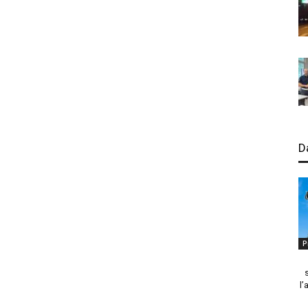
D
P
l’