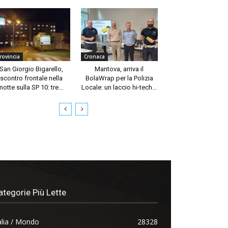
rovincia
Cronaca
San Giorgio Bigarello,
Mantova, arriva il
scontro frontale nella
BolaWrap per la Polizia
notte sulla SP 10: tre...
Locale: un laccio hi-tech...
ategorie Più Lette
alia / Mondo
28328