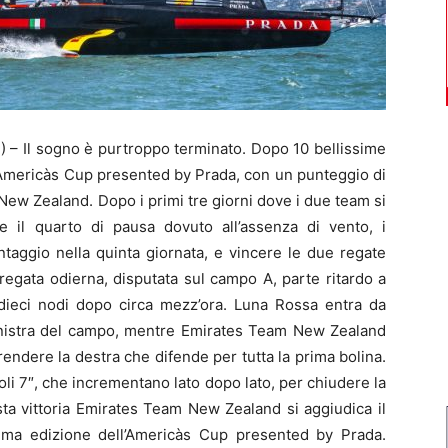
Il sogno è purtroppo terminato. Dopo 10 bellissime
 Americàs Cup presented by Prada, con un punteggio di
New Zealand. Dopo i primi tre giorni dove i due team si
, e il quarto di pausa dovuto all’assenza di vento, i
ntaggio nella quinta giornata, e vincere le due regate
La regata odierna, disputata sul campo A, parte ritardo a
 dieci nodi dopo circa mezz’ora. Luna Rossa entra da
sinistra del campo, mentre Emirates Team New Zealand
endere la destra che difende per tutta la prima bolina.
soli 7″, che incrementano lato dopo lato, per chiudere la
ta vittoria Emirates Team New Zealand si aggiudica il
ima edizione dell’Americàs Cup presented by Prada.