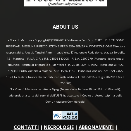
ABOUT US
La Voce di Mantova - Copyright(C)1999-2019 Vidiemme Soc. Coop TUTTI I DIRITTI SONO
RISERVATI. NESSUNA RIPRODUZIONE PERMESSA SENZA AUTORIZZAZIONE Direttore
responsabile: Alessio Tarpini Amministrazione, Direzione e Redazione: piazza Sordello,
12 - Mantova - P.IVA, C.F. e R.I. 01898140205 - R.E.A. 0207279 (Mantova) iscrizione al
Tribunale: iscritta al Tribunale di Mantova al n. 25 del 30/11/1992 - iscrizione al ROC:
n. 9363 Pubblicazione a stampa: ISSN 1594-1159 - Pubblicazione online: ISSN 2465-
132X La testata fruisce dei contributi diretti editoria L. 198/2016 e d.lgs 70/2017 (ex L.
250/90)
“La Voce di Mantova tramite la Fipeg (Federazione Italiana Piccoli Editori Giornali),
aderendo alla carta dei servizi dell'USPI ha accettato il Codice di Autodisciplina della
Comunicazione Commerciale"
CONTATTI
|
NECROLOGIE
|
ABBONAMENTI
|