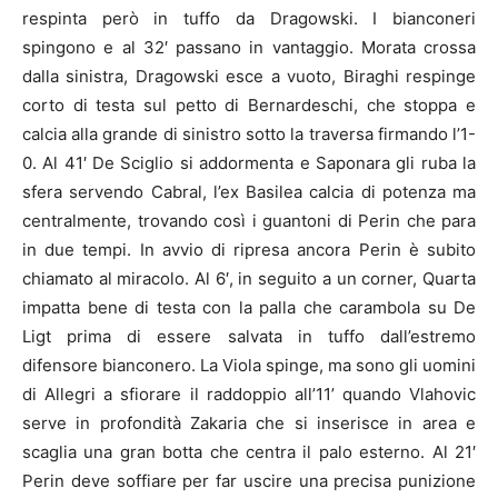
respinta però in tuffo da Dragowski. I bianconeri
spingono e al 32′ passano in vantaggio. Morata crossa
dalla sinistra, Dragowski esce a vuoto, Biraghi respinge
corto di testa sul petto di Bernardeschi, che stoppa e
calcia alla grande di sinistro sotto la traversa firmando l’1-
0. Al 41′ De Sciglio si addormenta e Saponara gli ruba la
sfera servendo Cabral, l’ex Basilea calcia di potenza ma
centralmente, trovando così i guantoni di Perin che para
in due tempi. In avvio di ripresa ancora Perin è subito
chiamato al miracolo. Al 6′, in seguito a un corner, Quarta
impatta bene di testa con la palla che carambola su De
Ligt prima di essere salvata in tuffo dall’estremo
difensore bianconero. La Viola spinge, ma sono gli uomini
di Allegri a sfiorare il raddoppio all’11’ quando Vlahovic
serve in profondità Zakaria che si inserisce in area e
scaglia una gran botta che centra il palo esterno. Al 21′
Perin deve soffiare per far uscire una precisa punizione