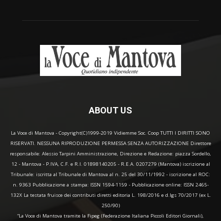
ABOUT US
La Voce di Mantova - Copyright(C)1999-2019 Vidiemme Soc. Coop TUTTI I DIRITTI SONO
RISERVATI. NESSUNA RIPRODUZIONE PERMESSA SENZA AUTORIZZAZIONE Direttore
responsabile: Alessio Tarpini Amministrazione, Direzione e Redazione: piazza Sordello,
12 - Mantova - P.IVA, C.F. e R.I. 01898140205 - R.E.A. 0207279 (Mantova) iscrizione al
Tribunale: iscritta al Tribunale di Mantova al n. 25 del 30/11/1992 - iscrizione al ROC:
n. 9363 Pubblicazione a stampa: ISSN 1594-1159 - Pubblicazione online: ISSN 2465-
132X La testata fruisce dei contributi diretti editoria L. 198/2016 e d.lgs 70/2017 (ex L.
250/90)
“La Voce di Mantova tramite la Fipeg (Federazione Italiana Piccoli Editori Giornali),